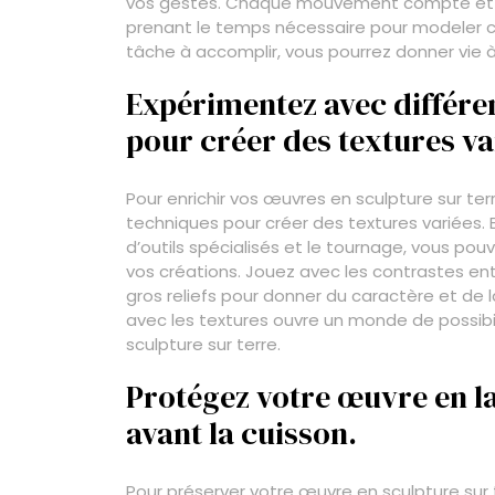
vos gestes. Chaque mouvement compte et infl
prenant le temps nécessaire pour modeler ch
tâche à accomplir, vous pourrez donner vie à
Expérimentez avec différe
pour créer des textures va
Pour enrichir vos œuvres en sculpture sur ter
techniques pour créer des textures variées. E
d’outils spécialisés et le tournage, vous pou
vos créations. Jouez avec les contrastes entr
gros reliefs pour donner du caractère et de 
avec les textures ouvre un monde de possibili
sculpture sur terre.
Protégez votre œuvre en la
avant la cuisson.
Pour préserver votre œuvre en sculpture sur t