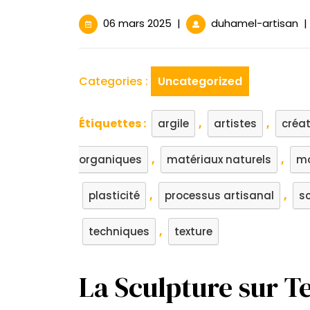
06
L’
06 mars 2025
|
duhamel-artisan
|
mars
d
2025
la
Sc
Categories :
Uncategorized
su
Te
:
Étiquettes :
,
,
argile
artistes
créa
Cr
d
,
,
organiques
matériaux naturels
m
Œ
Au
e
,
,
plasticité
processus artisanal
sc
Ar
,
techniques
texture
La Sculpture sur Te