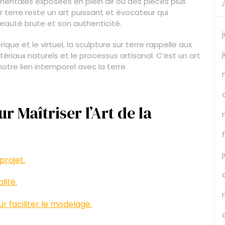
entales exposées en plein air ou des pièces plus
sur terre reste un art puissant et évocateur qui
eauté brute et son authenticité.
e et le virtuel, la sculpture sur terre rappelle aux
ériaux naturels et le processus artisanal. C’est un art
notre lien intemporel avec la terre.
r Maîtriser l’Art de la
projet.
lité.
r faciliter le modelage.