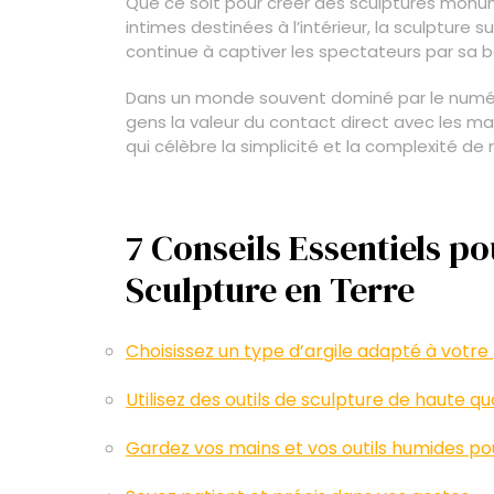
Que ce soit pour créer des sculptures monum
intimes destinées à l’intérieur, la sculpture 
continue à captiver les spectateurs par sa b
Dans un monde souvent dominé par le numériqu
gens la valeur du contact direct avec les mat
qui célèbre la simplicité et la complexité de 
7 Conseils Essentiels pou
Sculpture en Terre
Choisissez un type d’argile adapté à votre 
Utilisez des outils de sculpture de haute qua
Gardez vos mains et vos outils humides pou