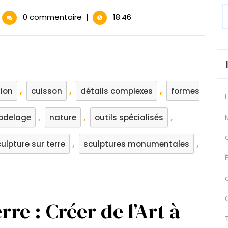
Art
0 commentaire
|
18:46
e
ulpture
r
rre
,
,
,
tion
cuisson
détails complexes
formes
éer
es
,
,
,
odelage
uvres
nature
outils spécialisés
thentiques
n
,
,
ulpture sur terre
sculptures monumentales
gile
rre : Créer de l’Art à