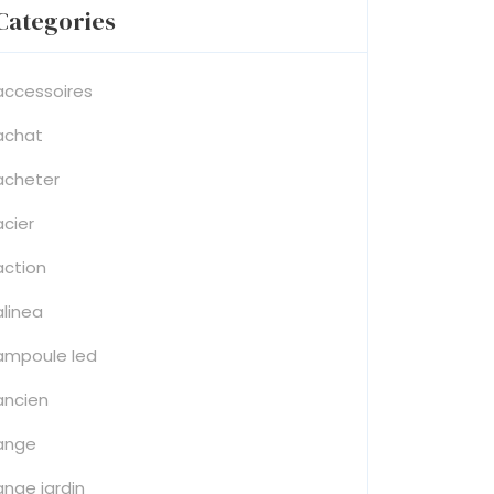
Categories
accessoires
achat
acheter
acier
action
alinea
ampoule led
ancien
ange
ange jardin