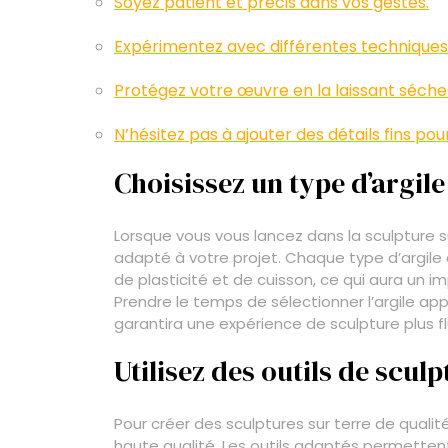
Soyez patient et précis dans vos gestes.
Expérimentez avec différentes techniques 
Protégez votre œuvre en la laissant séche
N’hésitez pas à ajouter des détails fins po
Choisissez un type d’argile
Lorsque vous vous lancez dans la sculpture sur 
adapté à votre projet. Chaque type d’argile
de plasticité et de cuisson, ce qui aura un imp
Prendre le temps de sélectionner l’argile ap
garantira une expérience de sculpture plus fl
Utilisez des outils de scul
Pour créer des sculptures sur terre de qualité,
haute qualité. Les outils adaptés permettent à