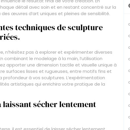
uence le résultat final de votre création. En
aque détail avec soin et en restant concentré sur la
 des œuvres d’art uniques et pleines de sensibilité.
ntes techniques de sculpture
riées.
re, n’hésitez pas à explorer et expérimenter diverses
n combinant le modelage à la main, l’utilisation
vez apporter une dimension tactile et visuelle unique à
e surfaces lisses et rugueuses, entre motifs fins et
la profondeur à vos sculptures. L’expérimentation
tés artistiques qui enrichira votre pratique de la
 laissant sécher lentement
erre, il est essentiel de laisser sécher lentement