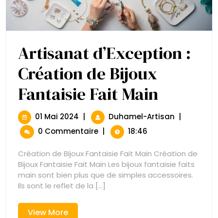
Artisanat d’Exception :
Création de Bijoux
Fantaisie Fait Main
Artisanat
D’Exception
:
Création
01
Artisanat
01 Mai 2024
|
Duhamel-Artisan
|
De
Mai
D’Exception
0 Commentaire
|
18:46
Bijoux
2024
:
Fantaisie
Création
Fait
Création de Bijoux Fantaisie Fait Main Création de
De
Main
Bijoux Fantaisie Fait Main Les bijoux fantaisie faits
Bijoux
main sont bien plus que de simples accessoires.
Fantaisie
Ils sont le reflet de la [...]
Fait
Main
View
View More