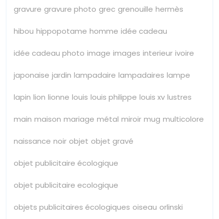
gravure
gravure photo
grec
grenouille
hermès
hibou
hippopotame
homme
idée cadeau
idée cadeau photo
image
images
interieur
ivoire
japonaise
jardin
lampadaire
lampadaires
lampe
lapin
lion
lionne
louis
louis philippe
louis xv
lustres
main
maison
mariage
métal
miroir
mug
multicolore
naissance
noir
objet
objet gravé
objet publicitaire écologique
objet publicitaire ecologique
objets publicitaires écologiques
oiseau
orlinski