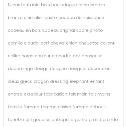
bijoux fantaisie
bois
bouledogue
brico
bronze
bronze animalier
buste
cadeau de naissance
cadeau en bois
cadeau original
cadre photo
camille claudel
cerf
cheval
chien
chouette
collant
collier
corps
couleur
crocodile
dali
danseuse
depannage
design
designe
designer decorateur
dieux grecs
dragon
dressing
elephant
enfant
entree
exterieur
fabrication
fait main
fait mains
famille
femme
femme assise
femme debout
fenetre
gifi
goodies entreprise
gorille
grand
grande