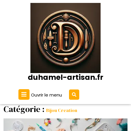
Passer
au
contenu
duhamel-artisan.fr
Ouvrir
Ouvrir le menu
Le
Menu
Catégorie :
Bijou Creation