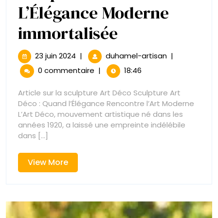
L’Élégance Moderne
Sculpture
immortalisée
Art
23
Sculpture
23 juin 2024
|
duhamel-artisan
|
juin
Art
Déco
0 commentaire
|
18:46
2024
Déco
:
:
Article sur la sculpture Art Déco Sculpture Art
L’Élégance
Déco : Quand l’Élégance Rencontre l’Art Moderne
L’Élégance
Moderne
L’Art Déco, mouvement artistique né dans les
immortalisée
années 1920, a laissé une empreinte indélébile
Moderne
dans [...]
immortalisée
View
View More
More