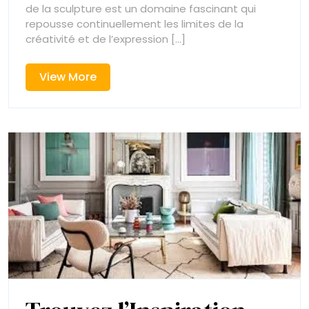
à
travers
de la sculpture est un domaine fascinant qui
la
repousse continuellement les limites de la
travers
Sculpture
créativité et de l’expression [...]
la
View
View More
Sculpture
More