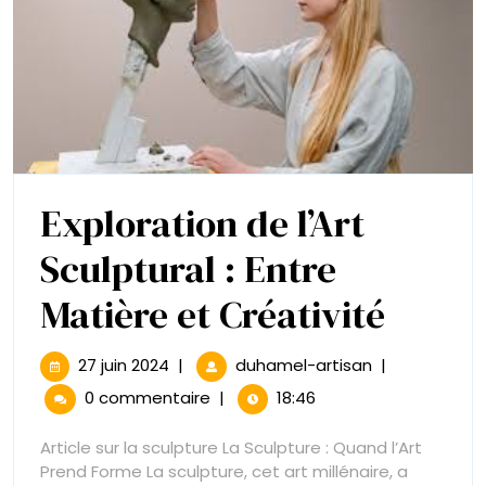
Exploration de l’Art
Sculptural : Entre
Explo
Matière et Créativité
de
27
Exploration
27 juin 2024
|
duhamel-artisan
|
juin
de
l’Art
0 commentaire
|
18:46
2024
l’Art
Sculptural
Sculp
Article sur la sculpture La Sculpture : Quand l’Art
:
Prend Forme La sculpture, cet art millénaire, a
Entre