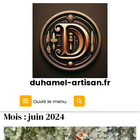
Passer
au
contenu
duhamel-artisan.fr
Ouvrir
Ouvrir le menu
le
menu
Mois :
juin 2024