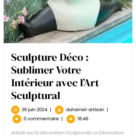
Sculpture Déco :
Sublimer Votre
Intérieur avec l’Art
Sculpture
Sculptural
Déco
26
Sculpture
26 juin 2024
|
duhamel-artisan
|
juin
Déco
:
0 commentaire
|
18:46
2024
:
Sublimer
Sublimer
Article sur la Décoration Sculpturale La Décoration
Votre