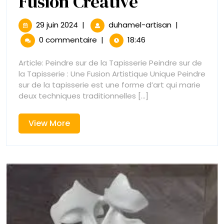
Exploratio
Fusion Créative
Artistique
29
Exploration
29 juin 2024
|
duhamel-artisan
|
juin
Artistique
:
0 commentaire
|
18:46
2024
:
Peindre
Peindre
Article: Peindre sur de la Tapisserie Peindre sur de
sur
la Tapisserie : Une Fusion Artistique Unique Peindre
sur
de
sur de la tapisserie est une forme d’art qui marie
la
deux techniques traditionnelles [...]
de
Tapisserie
pour
la
View
View More
une
More
Fusion
Tapisserie
Créative
pour
une
Fusion