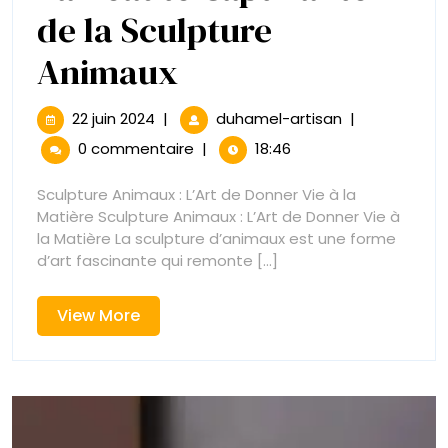
de la Sculpture
La
Animaux
Beauté
22
La
22 juin 2024
|
duhamel-artisan
|
juin
Beauté
Captivante
0 commentaire
|
18:46
2024
Captivante
de
de
Sculpture Animaux : L’Art de Donner Vie à la
la
Matière Sculpture Animaux : L’Art de Donner Vie à
la
Sculpture
la Matière La sculpture d’animaux est une forme
Animaux
d’art fascinante qui remonte [...]
Sculpture
Animaux
View
View More
More