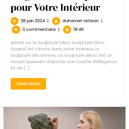
Explor
pour Votre Intérieur
de
28
Exploration
28 juin 2024
|
duhamel-artisan
|
juin
de
la
0 commentaire
|
18:46
2024
la
Sculpture
Sculpt
Article sur la Sculpture Déco Sculpture Déco :
Déco
Quand l’Art s’invite dans votre Intérieur La
Déco
:
sculpture décorative, ou sculpture déco, est un
Élégance
moyen puissant d’ajouter une touche d’élégance
:
Artistique
et de [...]
pour
Éléga
Votre
View
View More
Intérieur
Artist
More
pour
Votre
Intéri