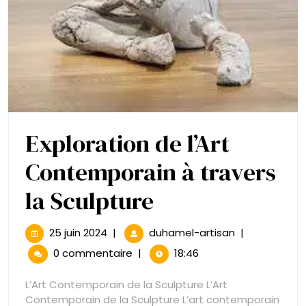
Exploration de l’Art
Contemporain à travers
Exploration
la Sculpture
de
25
Exploration
25 juin 2024
|
duhamel-artisan
|
juin
de
l’Art
0 commentaire
|
18:46
2024
l’Art
Contemporain
Contemporai
L’Art Contemporain de la Sculpture L’Art
à
Contemporain de la Sculpture L’art contemporain