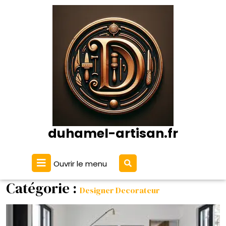
Passer
au
contenu
duhamel-artisan.fr
Ouvrir
Ouvrir le menu
Le
Menu
Catégorie :
Designer Decorateur