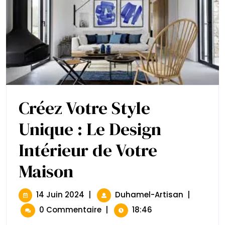
Créez Votre Style
Unique : Le Design
Intérieur de Votre
Maison
Créez
Votre
Style
Unique
14
Créez
14 Juin 2024
|
Duhamel-Artisan
|
:
Juin
Votre
0 Commentaire
|
18:46
Le
2024
Style
Design