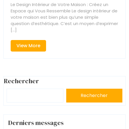
Unique
Intérieur
Le Design Intérieur de Votre Maison : Créez un
:
De
Espace qui Vous Ressemble Le design intérieur de
Le
Votre
votre maison est bien plus qu’une simple
Maison
Design
question d’esthétique. C’est un moyen d’exprimer
Intérieur
[...]
De
Votre
View
View More
Maison
More
Rechercher
Rechercher
Derniers messages