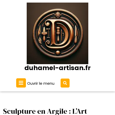
Passer
au
contenu
duhamel-artisan.fr
Ouvrir
Ouvrir le menu
le
menu
Sculpture en Argile : L’Art