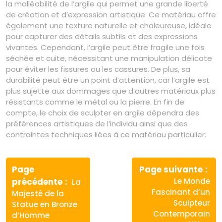
la malléabilité de l’argile qui permet une grande liberté
de création et d’expression artistique. Ce matériau offre
également une texture naturelle et chaleureuse, idéale
pour capturer des détails subtils et des expressions
vivantes. Cependant, l’argile peut être fragile une fois
séchée et cuite, nécessitant une manipulation délicate
pour éviter les fissures ou les cassures. De plus, sa
durabilité peut être un point d’attention, car l’argile est
plus sujette aux dommages que d’autres matériaux plus
résistants comme le métal ou la pierre. En fin de
compte, le choix de sculpter en argile dépendra des
préférences artistiques de l’individu ainsi que des
contraintes techniques liées à ce matériau particulier.
Navigation
de
Page
Page suivante
Article
Article
précédente
Le Monde
La
l’article
précédent
suivant
Fascinant d’un
Majesté de la
:
:
Sculpteur
Statue en Bronze
Contemporain
d’Homme