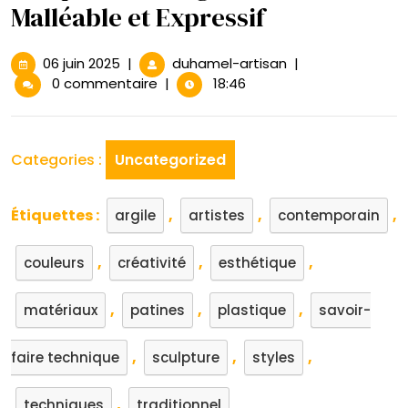
Malléable et Expressif
06
Sculpture
06 juin 2025
|
duhamel-artisan
|
juin
en
0 commentaire
|
18:46
2025
Argile
:
L’Art
Categories :
Uncategorized
Malléable
et
Expressif
Étiquettes :
,
,
,
argile
artistes
contemporain
,
,
,
couleurs
créativité
esthétique
,
,
,
matériaux
patines
plastique
savoir-
,
,
,
faire technique
sculpture
styles
,
techniques
traditionnel