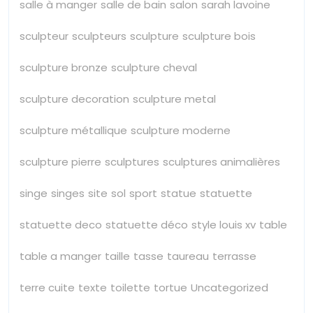
salle à manger
salle de bain
salon
sarah lavoine
sculpteur
sculpteurs
sculpture
sculpture bois
sculpture bronze
sculpture cheval
sculpture decoration
sculpture metal
sculpture métallique
sculpture moderne
sculpture pierre
sculptures
sculptures animalières
singe
singes
site
sol
sport
statue
statuette
statuette deco
statuette déco
style louis xv
table
table a manger
taille
tasse
taureau
terrasse
terre cuite
texte
toilette
tortue
Uncategorized