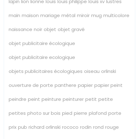
lapin
lion
lionne
louis
louis philippe
louis xv
lustres
main
maison
mariage
métal
miroir
mug
multicolore
naissance
noir
objet
objet gravé
objet publicitaire écologique
objet publicitaire ecologique
objets publicitaires écologiques
oiseau
orlinski
ouverture de porte
panthere
papier
papier peint
peindre
peint
peinture
peinturer
petit
petite
petites
photo sur bois
pied
pierre
plafond
porte
prix
pub
richard orlinski
rococo
rodin
rond
rouge