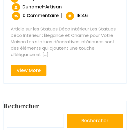
Des
Septembre
Sublimez
Duhamel-Artisan
|
Statue
2024
Votre
Déco
0 Commentaire
|
18:46
Intérieur
Élégan
Avec
Article sur les Statues Déco Intérieur Les Statues
Des
Déco Intérieur : Élégance et Charme pour Votre
Statues
Maison Les statues décoratives intérieures sont
Déco
des éléments qui ajoutent une touche
Élégantes
d’élégance et [...]
View
View More
More
Rechercher
Rechercher