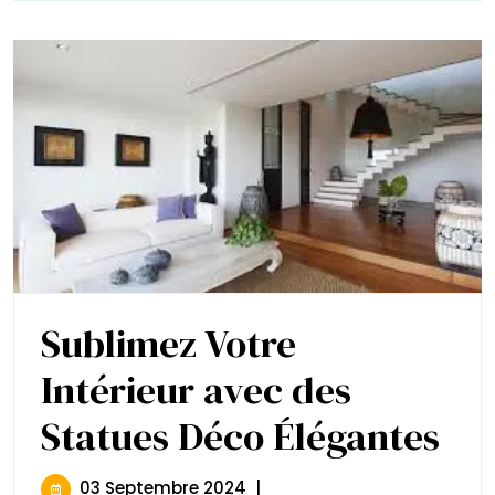
Sublimez Votre
Intérieur avec des
Statues Déco Élégantes
Subli
Votre
Intéri
Avec
03
03 Septembre 2024
|