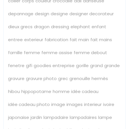
collier
corps
couleur
crocodile
dali
danseuse
depannage
design
designe
designer decorateur
dieux grecs
dragon
dressing
elephant
enfant
entree
exterieur
fabrication
fait main
fait mains
famille
femme
femme assise
femme debout
fenetre
gifi
goodies entreprise
gorille
grand
grande
gravure
gravure photo
grec
grenouille
hermès
hibou
hippopotame
homme
idée cadeau
idée cadeau photo
image
images
interieur
ivoire
japonaise
jardin
lampadaire
lampadaires
lampe