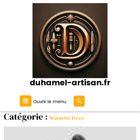
Passer
au
contenu
duhamel-artisan.fr
Ouvrir
Ouvrir le menu
Le
Menu
Catégorie :
Statuette Déco