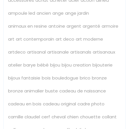
accessoires
achat
acheter
acier
action
alinea
ampoule led
ancien
ange
ange jardin
animaux en resine
antoine
argent
argenté
armoire
art
art contemporain
art deco
art moderne
artdeco
artisanal
artisanale
artisanals
artisanaux
atelier
barye
bébé
bijou
bijou creation
bijouterie
bijoux fantaisie
bois
bouledogue
brico
bronze
bronze animalier
buste
cadeau de naissance
cadeau en bois
cadeau original
cadre photo
camille claudel
cerf
cheval
chien
chouette
collant