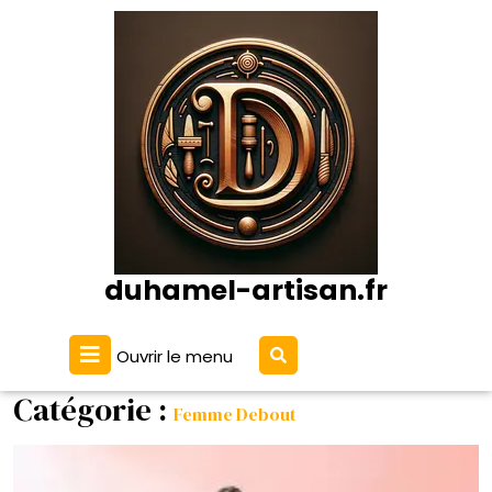
Passer
au
contenu
duhamel-artisan.fr
Ouvrir
Ouvrir le menu
Le
Menu
Catégorie :
Femme Debout