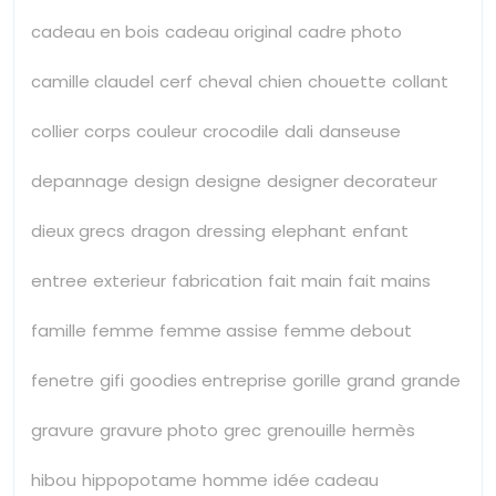
cadeau en bois
cadeau original
cadre photo
camille claudel
cerf
cheval
chien
chouette
collant
collier
corps
couleur
crocodile
dali
danseuse
depannage
design
designe
designer decorateur
dieux grecs
dragon
dressing
elephant
enfant
entree
exterieur
fabrication
fait main
fait mains
famille
femme
femme assise
femme debout
fenetre
gifi
goodies entreprise
gorille
grand
grande
gravure
gravure photo
grec
grenouille
hermès
hibou
hippopotame
homme
idée cadeau