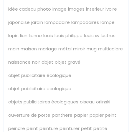
idée cadeau photo
image
images
interieur
ivoire
japonaise
jardin
lampadaire
lampadaires
lampe
lapin
lion
lionne
louis
louis philippe
louis xv
lustres
main
maison
mariage
métal
miroir
mug
multicolore
naissance
noir
objet
objet gravé
objet publicitaire écologique
objet publicitaire ecologique
objets publicitaires écologiques
oiseau
orlinski
ouverture de porte
panthere
papier
papier peint
peindre
peint
peinture
peinturer
petit
petite