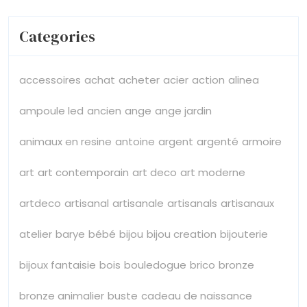
Categories
accessoires
achat
acheter
acier
action
alinea
ampoule led
ancien
ange
ange jardin
animaux en resine
antoine
argent
argenté
armoire
art
art contemporain
art deco
art moderne
artdeco
artisanal
artisanale
artisanals
artisanaux
atelier
barye
bébé
bijou
bijou creation
bijouterie
bijoux fantaisie
bois
bouledogue
brico
bronze
bronze animalier
buste
cadeau de naissance