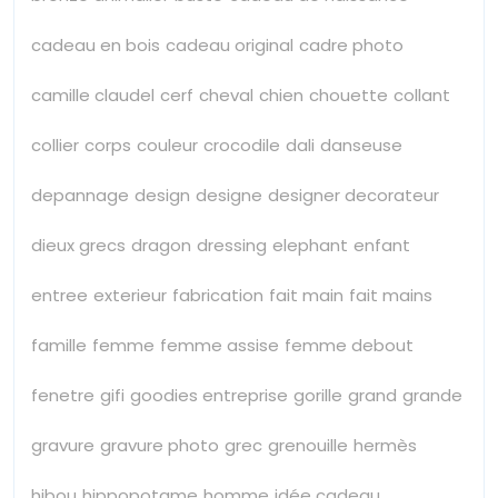
cadeau en bois
cadeau original
cadre photo
camille claudel
cerf
cheval
chien
chouette
collant
collier
corps
couleur
crocodile
dali
danseuse
depannage
design
designe
designer decorateur
dieux grecs
dragon
dressing
elephant
enfant
entree
exterieur
fabrication
fait main
fait mains
famille
femme
femme assise
femme debout
fenetre
gifi
goodies entreprise
gorille
grand
grande
gravure
gravure photo
grec
grenouille
hermès
hibou
hippopotame
homme
idée cadeau