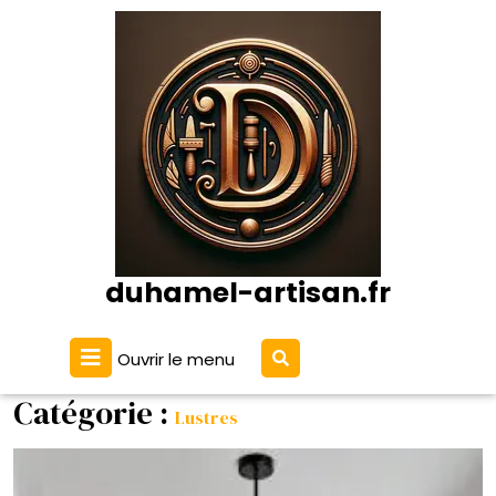
Passer
au
contenu
duhamel-artisan.fr
Ouvrir
Ouvrir le menu
Le
Menu
Catégorie :
Lustres