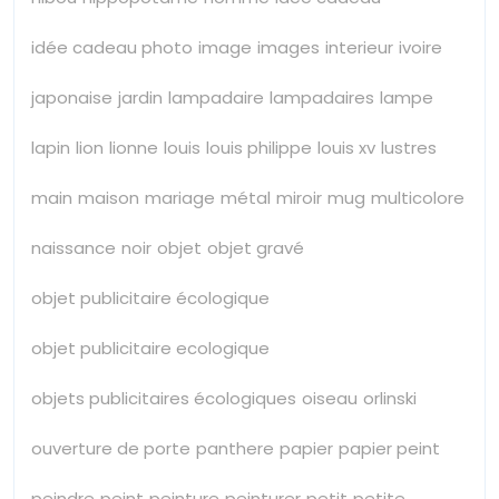
idée cadeau photo
image
images
interieur
ivoire
japonaise
jardin
lampadaire
lampadaires
lampe
lapin
lion
lionne
louis
louis philippe
louis xv
lustres
main
maison
mariage
métal
miroir
mug
multicolore
naissance
noir
objet
objet gravé
objet publicitaire écologique
objet publicitaire ecologique
objets publicitaires écologiques
oiseau
orlinski
ouverture de porte
panthere
papier
papier peint
peindre
peint
peinture
peinturer
petit
petite