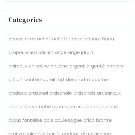
Categories
accessoires
achat
acheter
acier
action
alinea
ampoule led
ancien
ange
ange jardin
animaux en resine
antoine
argent
argenté
armoire
art
art contemporain
art deco
art moderne
artdeco
artisanal
artisanale
artisanals
artisanaux
atelier
barye
bébé
bijou
bijou creation
bijouterie
bijoux fantaisie
bois
bouledogue
brico
bronze
bronze animalier
buste
cadeau de naissance