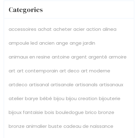
Categories
accessoires
achat
acheter
acier
action
alinea
ampoule led
ancien
ange
ange jardin
animaux en resine
antoine
argent
argenté
armoire
art
art contemporain
art deco
art moderne
artdeco
artisanal
artisanale
artisanals
artisanaux
atelier
barye
bébé
bijou
bijou creation
bijouterie
bijoux fantaisie
bois
bouledogue
brico
bronze
bronze animalier
buste
cadeau de naissance