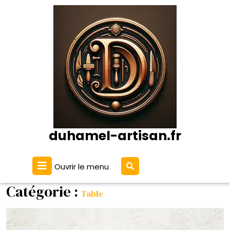
Passer
au
contenu
duhamel-artisan.fr
Ouvrir
Ouvrir le menu
Le
Menu
Catégorie :
Table