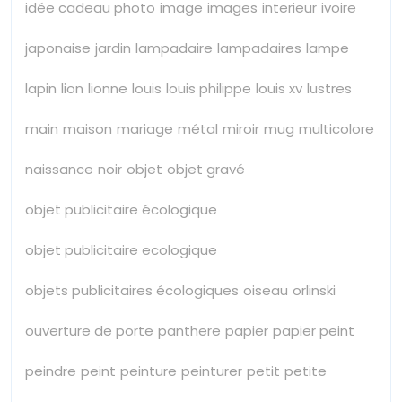
idée cadeau photo
image
images
interieur
ivoire
japonaise
jardin
lampadaire
lampadaires
lampe
lapin
lion
lionne
louis
louis philippe
louis xv
lustres
main
maison
mariage
métal
miroir
mug
multicolore
naissance
noir
objet
objet gravé
objet publicitaire écologique
objet publicitaire ecologique
objets publicitaires écologiques
oiseau
orlinski
ouverture de porte
panthere
papier
papier peint
peindre
peint
peinture
peinturer
petit
petite