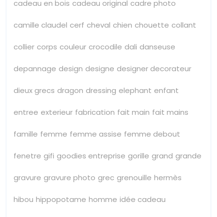
cadeau en bois
cadeau original
cadre photo
camille claudel
cerf
cheval
chien
chouette
collant
collier
corps
couleur
crocodile
dali
danseuse
depannage
design
designe
designer decorateur
dieux grecs
dragon
dressing
elephant
enfant
entree
exterieur
fabrication
fait main
fait mains
famille
femme
femme assise
femme debout
fenetre
gifi
goodies entreprise
gorille
grand
grande
gravure
gravure photo
grec
grenouille
hermès
hibou
hippopotame
homme
idée cadeau