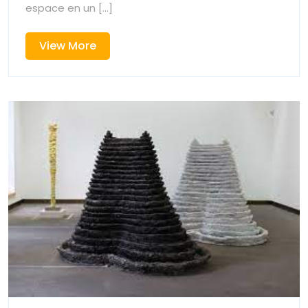
Réussie
espace en un [...]
View
View More
More