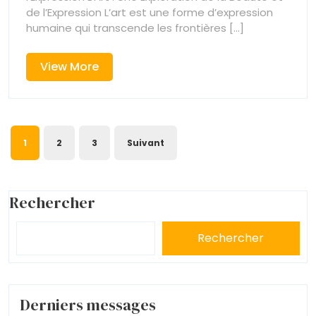
Une
Odyssée
de l’Expression L’art est une forme d’expression
Créative
humaine qui transcende les frontières [...]
Odys
Créa
View
View More
More
Pagination
1
2
3
Suivant
des
publications
Rechercher
Rechercher
Derniers messages