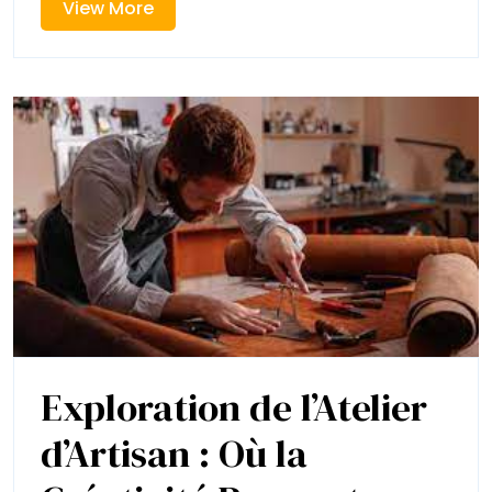
Valeur
View
View More
avec
More
la
Votre
Déco
Miroir
Intérieur
avec
la
Déco
Miroir
Exploration de l’Atelier
d’Artisan : Où la