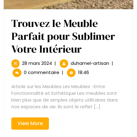
Trouvez le Meuble
Parfait pour Sublimer
Trouvez
Votre Intérieur
le
28
Trouvez
28 mars 2024
|
duhamel-artisan
|
mars
le
Meuble
0 commentaire
|
18:46
2024
Meuble
Parfait
Parfait
Article sur les Meubles Les Meubles : Entre
pour
Fonctionnalité et Esthétique Les meubles sont
pour
Sublimer
bien plus que de simples objets utilitaires dans
Votre
nos espaces de vie. Ils sont le reflet [...]
Sublimer
Intérieur
Votre
View
View More
More