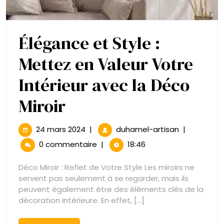
Élégance et Style :
Mettez en Valeur Votre
Intérieur avec la Déco
Élégance
Miroir
et
24
Élégance
24 mars 2024
|
duhamel-artisan
|
mars
et
Style
0 commentaire
|
18:46
2024
Style
:
:
Déco Miroir : Reflet de Votre Style Les miroirs ne
Mettez
servent pas seulement à se regarder, mais ils
Mettez
en
peuvent également être des éléments clés de la
Valeur
décoration intérieure. En effet, [...]
en
Votre
Intérieur