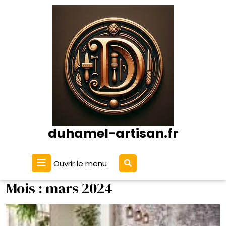
Passer
au
contenu
duhamel-artisan.fr
Ouvrir
Ouvrir le menu
le
menu
Mois :
mars 2024