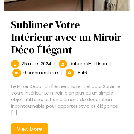
Sublimer Votre
Intérieur avec un Miroir
Sublimer
Déco Élégant
Votre
25
Sublimer
25 mars 2024
|
duhamel-artisan
|
mars
Votre
Intérieur
0 commentaire
|
18:46
2024
Intérieur
avec
avec
Le Miroir Déco : Un Élément Essentiel pour Sublimer
un
Votre Intérieur Le miroir, bien plus qu’un simple
un
Miroir
objet utilitaire, est un élément de décoration
Déco
incontournable pour apporter style et élégance
Miroir
Élégant
[...]
Déco
View
View More