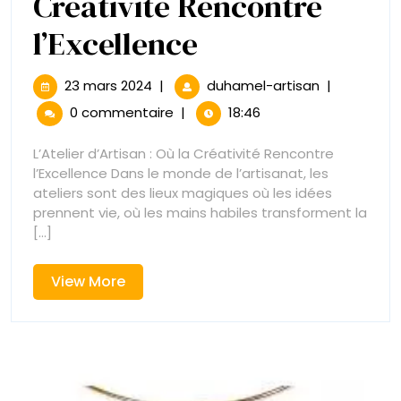
Créativité Rencontre
Exploration
l’Excellence
de
23
Exploration
23 mars 2024
|
duhamel-artisan
|
mars
de
l’Atelier
0 commentaire
|
18:46
2024
l’Atelier
d’Artisan
d’Artisan
L’Atelier d’Artisan : Où la Créativité Rencontre
:
l’Excellence Dans le monde de l’artisanat, les
:
Où
ateliers sont des lieux magiques où les idées
la
prennent vie, où les mains habiles transforment la
Où
Créativité
[...]
Rencontre
la
l’Excellence
View
View More
Créativité
More
Rencontre
l’Excellence