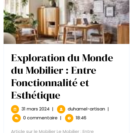
Exploration du Monde
du Mobilier : Entre
Fonctionnalité et
Exploration
Esthétique
du
31
Exploration
31 mars 2024
|
duhamel-artisan
|
mars
du
Monde
0 commentaire
|
18:46
2024
Monde
du
du
Article sur le Mobilier Le Mobilier : Entre