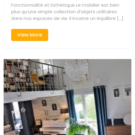
Mobilier
Fonctionnalité et Esthétique Le mobilier est bien
Mobilier
:
plus qu’une simple collection d’objets utilitaires
Entre
dans nos espaces de vie. Il incarne un équilibre [...]
:
Fonctionnali
et
Entre
View
View More
Esthétique
More
Fonctionnalité
et
Esthétique