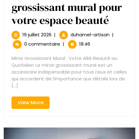
grossissant mural pour
Guide
votre espace beauté
d’acha
19
Guide
19 juillet 2026
|
duhamel-artisan
|
juillet
d’achat
:
0 commentaire
|
18:46
2026
:
Comm
Comment
Miroir Grossissant Mural : Votre Allié Beauté au
choisir
Quotidien Le miroir grossissant mural est un
choisi
le
accessoire indispensable pour tous ceux et celles
meilleur
qui accordent de l’importance aux détails lors de
le
miroir
[...]
grossissant
meille
mural
View
View More
pour
miroir
More
votre
espace
grossi
beauté
mural