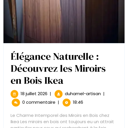
Élégance Naturelle :
Découvrez les Miroirs
Élégance
en Bois Ikea
Naturelle
18
Élégance
18 juillet 2026
|
duhamel-artisan
|
juillet
Naturelle
:
0 commentaire
|
18:46
2026
:
Découvrez
Découvrez
Le Charme Intemporel des Miroirs en Bois chez
les
Ikea Les miroirs en bois ont toujours eu un attrait
les
Miroirs
particulier pour ceux qui recherchent à la fois