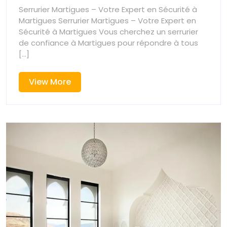
avec
avec
Serrurier Martigues – Votre Expert en Sécurité à
notre
Martigues Serrurier Martigues – Votre Expert en
notre
serrurier
Sécurité à Martigues Vous cherchez un serrurier
à
de confiance à Martigues pour répondre à tous
serrurier
Martigues.
[...]
à
View
View More
Martigues.
More