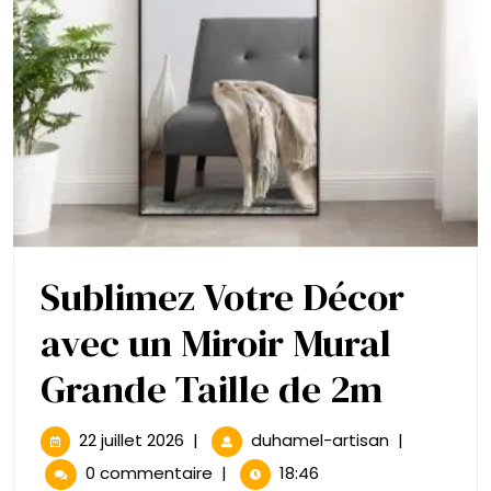
Sublimez Votre Décor
avec un Miroir Mural
Subli
Grande Taille de 2m
Votre
22
Sublimez
22 juillet 2026
|
duhamel-artisan
|
juillet
Votre
Décor
0 commentaire
|
18:46
2026
Décor