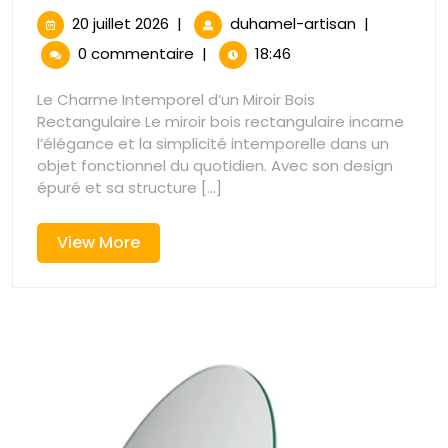
Bois
20
Miroir
20 juillet 2026
|
duhamel-artisan
|
juillet
Bois
Rectangula
0 commentaire
|
18:46
2026
Rectangulai
:
:
Le Charme Intemporel d’un Miroir Bois
Élégance
Rectangulaire Le miroir bois rectangulaire incarne
Élégance
Naturelle
l’élégance et la simplicité intemporelle dans un
pour
objet fonctionnel du quotidien. Avec son design
Naturelle
Votre
épuré et sa structure [...]
Intérieur
pour
View
View More
Votre
More
Intérieur