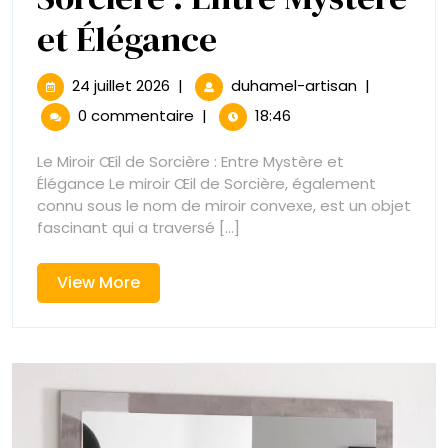
Le
et Élégance
Charme
24
Le
24 juillet 2026
|
duhamel-artisan
|
juillet
Charme
Intemporel
0 commentaire
|
18:46
2026
Intemporel
du
du
Le Miroir Œil de Sorcière : Entre Mystère et
Miroir
Élégance Le miroir Œil de Sorcière, également
Miroir
Œil
connu sous le nom de miroir convexe, est un objet
de
fascinant qui a traversé [...]
Œil
Sorcière
:
de
View
View More
Entre
More
Mystère
Sorcière
et
Élégance
:
Entre