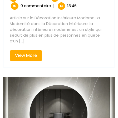
juillet
Révolution
de
0 commentaire
|
18:46
2026
de
la
la
Article sur la Décoration Intérieure Moderne La
Décoration
Modernité dans la Décoration Intérieure La
Décoration
Intérieure
décoration intérieure moderne est un style qui
Moderne
séduit de plus en plus de personnes en quête
Intérieure
:
d’un [...]
Élégance
Moderne
et
View
View More
Innovation
:
More
au
Cœur
Élégance
de
Votre
et
Espace
Innovation
au
Cœur