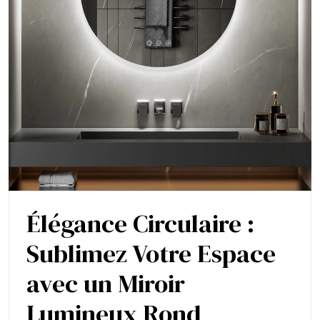
de
Votre
Espace
Élégance Circulaire :
Sublimez Votre Espace
avec un Miroir
Élégance
Lumineux Rond