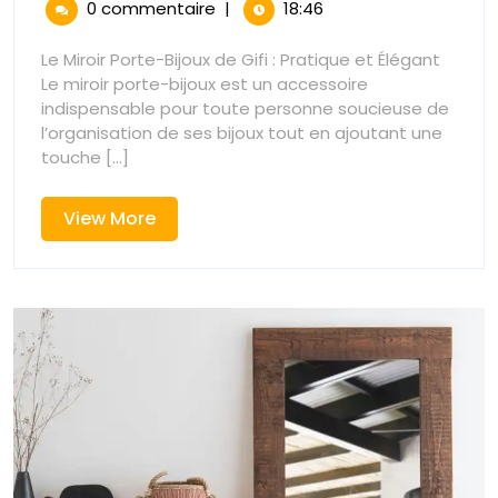
Organisat
0 commentaire
|
18:46
2026
Organisation
:
:
Le Miroir Porte-Bijoux de Gifi : Pratique et Élégant
Découvrez
Le miroir porte-bijoux est un accessoire
Découvre
le
indispensable pour toute personne soucieuse de
Miroir
l’organisation de ses bijoux tout en ajoutant une
le
Porte-
touche [...]
Bijoux
Miroir
Gifi
View
View More
Porte-
More
Bijoux
Gifi