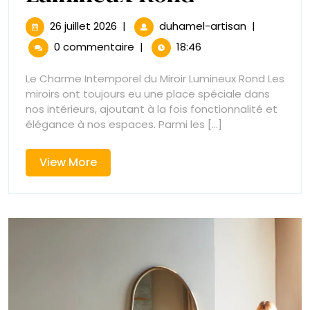
Circulaire
26
Élégance
26 juillet 2026
|
duhamel-artisan
|
juillet
Circulaire
:
0 commentaire
|
18:46
2026
:
Sublimez
Sublimez
Le Charme Intemporel du Miroir Lumineux Rond Les
Votre
miroirs ont toujours eu une place spéciale dans
Votre
Espace
nos intérieurs, ajoutant à la fois fonctionnalité et
avec
élégance à nos espaces. Parmi les [...]
Espace
un
Miroir
avec
View
View More
Lumineux
More
Rond
un
Miroir
Lumineux
Rond