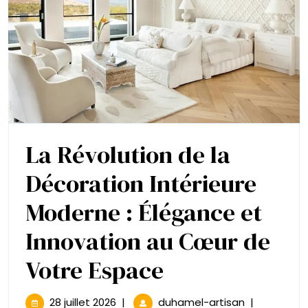
La Révolution de la
Décoration Intérieure
Moderne : Élégance et
Innovation au Cœur de
La
Votre Espace
Révolution
28
La
28 juillet 2026
|
duhamel-artisan
|