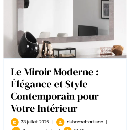
Mystère
et
Élégance
Le Miroir Moderne :
Élégance et Style
Contemporain pour
Le
Votre Intérieur
Miroir
23
Le
23 juillet 2026
|
duhamel-artisan
|
juillet
Miroir