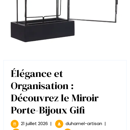
Élégance et
Organisation :
Découvrez le Miroir
Élégance
Porte-Bijoux Gifi
et
21
Élégance
21 juillet 2026
|
duhamel-artisan
|
juillet
et