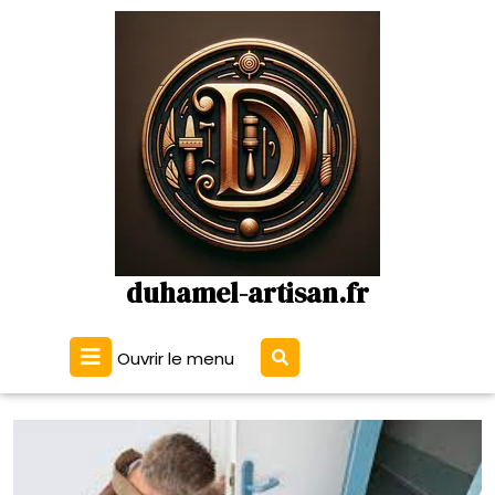
Passer
au
contenu
duhamel-artisan.fr
Ouvrir
Ouvrir le menu
le
menu