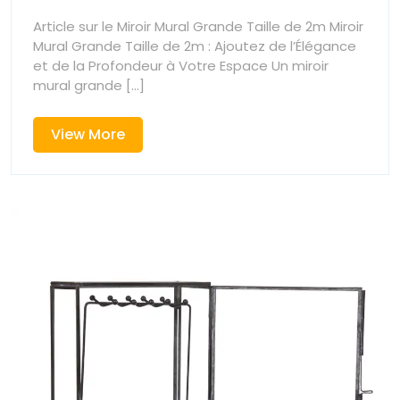
avec
avec
Article sur le Miroir Mural Grande Taille de 2m Miroir
un
Mural Grande Taille de 2m : Ajoutez de l’Élégance
un
Miroir
et de la Profondeur à Votre Espace Un miroir
Mural
mural grande [...]
Miroir
Grande
Taille
Mural
View
View More
de
More
2m
Grand
Taille
de
2m