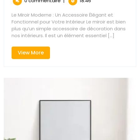
Moderne
0 commentaire
|
18:46
2026
Moderne
:
:
Le Miroir Moderne : Un Accessoire Élégant et
Élégance
Fonctionnel pour Votre Intérieur Le miroir est bien
Élégance
et
plus qu’un simple accessoire de décoration dans
Style
nos intérieurs. Il est un élément essentiel [...]
et
Contempora
pour
Style
View
View More
Votre
More
Intérieur
Contempor
pour
Votre
Intérieur