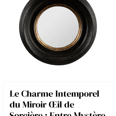
San
Se
Rui
Le Charme Intemporel
du Miroir Œil de
Sorcière : Entre Mystère