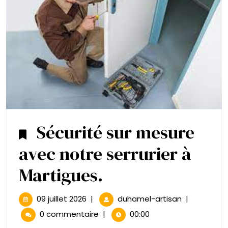
Sécurité sur mesure
avec notre serrurier à
Sécurité
Martigues.
sur
09
Sécurité
09 juillet 2026
|
duhamel-artisan
|
juillet
sur
mesure
0 commentaire
|
00:00
2026
mesure