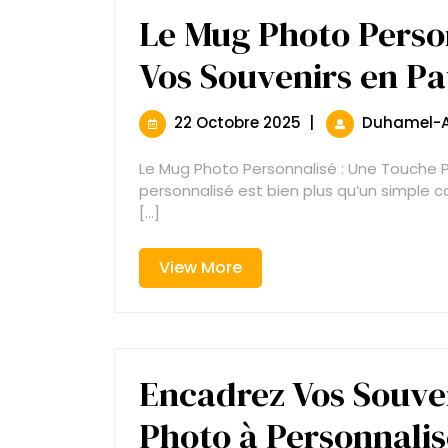
Le Mug Photo Perso
Vos Souvenirs en Pa
22
22 Octobre 2025
|
Duhamel-A
Octobre
2025
Le Mug Photo Personnalisé : Une Touche 
personnalisé est bien plus qu’un simple 
[...]
View
View More
More
Encadrez Vos Souven
Photo à Personnalis