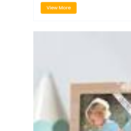
View
View More
More