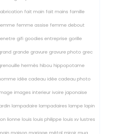
fabrication
fait main
fait mains
famille
femme
femme assise
femme debout
fenetre
gifi
goodies entreprise
gorille
grand
grande
gravure
gravure photo
grec
grenouille
hermès
hibou
hippopotame
homme
idée cadeau
idée cadeau photo
image
images
interieur
ivoire
japonaise
jardin
lampadaire
lampadaires
lampe
lapin
lion
lionne
louis
louis philippe
louis xv
lustres
main
maison
mariage
métal
miroir
mug