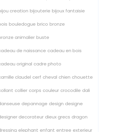
bijou creation
bijouterie
bijoux fantaisie
bois
bouledogue
brico
bronze
bronze animalier
buste
cadeau de naissance
cadeau en bois
cadeau original
cadre photo
camille claudel
cerf
cheval
chien
chouette
collant
collier
corps
couleur
crocodile
dali
danseuse
depannage
design
designe
designer decorateur
dieux grecs
dragon
dressing
elephant
enfant
entree
exterieur