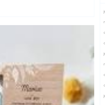
Souvenirs
En
Bois
Pour
Vos
Souvenirs