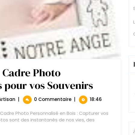
: Cadre Photo
s pour vos Souvenirs
Élégance
Naturelle
:
Cadre
Élégance
rtisan
|
0 Commentaire
|
18:46
Photo
Naturelle
Personnalisé
:
 Cadre Photo Personnalisé en Bois : Capturer vos
En
Cadre
os sont des instantanés de nos vies, des
Bois
Photo
Pour
Personnalisé
Vos