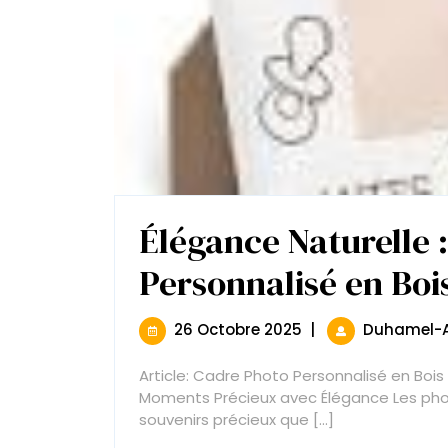
Élégance Naturelle 
Personnalisé en Boi
26
26 Octobre 2025
|
Duhamel-A
Octobre
2025
Article: Cadre Photo Personnalisé en Bois
Moments Précieux avec Élégance Les phot
souvenirs précieux que [...]