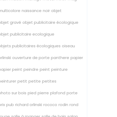
multicolore
naissance
noir
objet
objet gravé
objet publicitaire écologique
objet publicitaire ecologique
objets publicitaires écologiques
oiseau
rlinski
ouverture de porte
panthere
papier
papier peint
peindre
peint
peinture
peinturer
petit
petite
petites
photo sur bois
pied
pierre
plafond
porte
prix
pub
richard orlinski
rococo
rodin
rond
rouge
salle à manger
salle de bain
salon