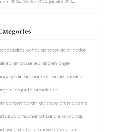
mars 2024
février 2024
janvier 2024
Categories
accessoires
achat
acheter
acier
action
alinea
ampoule led
ancien
ange
ange jardin
animaux en resine
antoine
argent
argenté
armoire
art
art contemporain
art deco
art moderne
artdeco
artisanal
artisanale
artisanals
artisanaux
atelier
barye
bébé
bijou