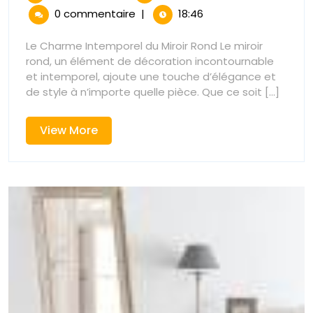
août
Intemporell
:
0 commentaire
|
18:46
2025
:
Mettez
Mettez
Le Charme Intemporel du Miroir Rond Le miroir
en
rond, un élément de décoration incontournable
en
Valeur
et intemporel, ajoute une touche d’élégance et
Votre
de style à n’importe quelle pièce. Que ce soit [...]
Valeur
Décor
avec
Votre
View
View More
un
More
Miroir
Décor
Rond
avec
un
Miroir
Rond