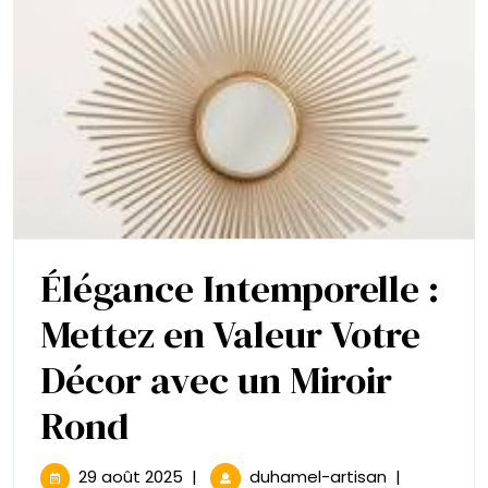
Révélés
Élégance Intemporelle :
Mettez en Valeur Votre
Décor avec un Miroir
Élégance
Rond
Intemporelle
29
Élégance
29 août 2025
|
duhamel-artisan
|