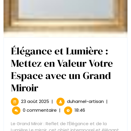
Élégance et Lumière :
Mettez en Valeur Votre
Espace avec un Grand
Élégance
Miroir
et
23
Élégance
23 août 2025
|
duhamel-artisan
|
août
et
Lumière
0 commentaire
|
18:46
2025
Lumière
:
:
Le Grand Miroir : Reflet de l’Élégance et de la
Mettez
Lumière Le miroir, cet objet intemporel et élégant,