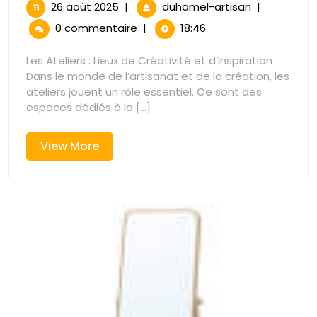
des
26
Exploration
26 août 2025
|
duhamel-artisan
|
août
des
Ateliers
0 commentaire
|
18:46
2025
Ateliers
d’Artisanat
d’Artisanat
Les Ateliers : Lieux de Créativité et d’Inspiration
:
Dans le monde de l’artisanat et de la création, les
:
Lieux
ateliers jouent un rôle essentiel. Ce sont des
de
espaces dédiés à la [...]
Lieux
Créativité
et
de
View
View More
d’Inspiration
More
Créativité
et
d’Inspiration