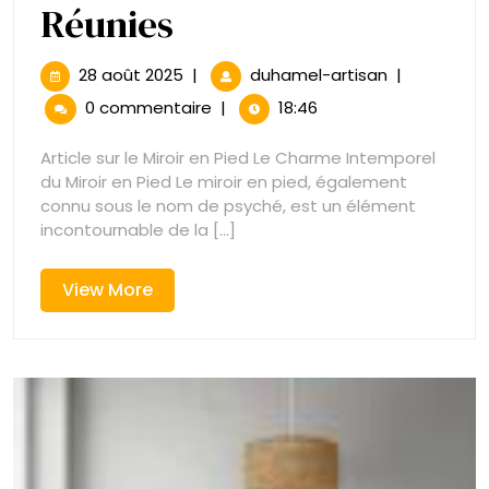
Le
Réunies
Charme
28
Le
28 août 2025
|
duhamel-artisan
|
août
Charme
Intemporel
0 commentaire
|
18:46
2025
Intemporel
du
du
Article sur le Miroir en Pied Le Charme Intemporel
Miroir
du Miroir en Pied Le miroir en pied, également
Miroir
en
connu sous le nom de psyché, est un élément
Pied
incontournable de la [...]
en
:
Élégance
Pied
View
View More
et
More
Praticité
:
Réunies
Élégance
et
Praticité