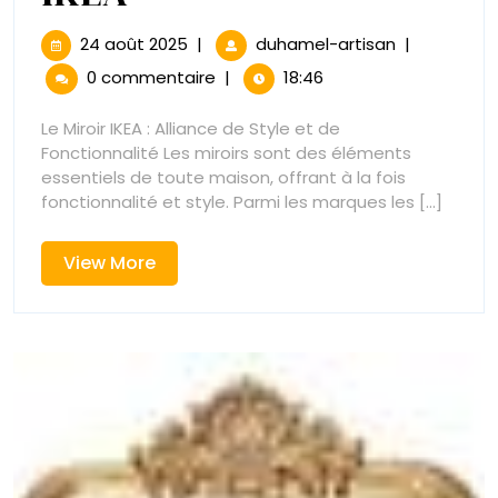
sur
Votre
Pied
24
Trouvez
24 août 2025
|
duhamel-artisan
|
août
Votre
Reflet
0 commentaire
|
18:46
2025
Reflet
Parfait
Parfait
Le Miroir IKEA : Alliance de Style et de
avec
Fonctionnalité Les miroirs sont des éléments
avec
les
essentiels de toute maison, offrant à la fois
Miroirs
fonctionnalité et style. Parmi les marques les [...]
les
IKEA
Miroirs
View
View More
More
IKEA