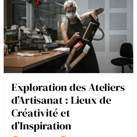
un
Miroir
sur
Pied
Exploration des Ateliers
d’Artisanat : Lieux de
Créativité et
Exploration
d’Inspiration