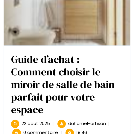
Guide d’achat :
Comment choisir le
miroir de salle de bain
parfait pour votre
Guide
espace
d’achat
22
Guide
22 août 2025
|
duhamel-artisan
|
août
d’achat
0 commentaire
|
18:46