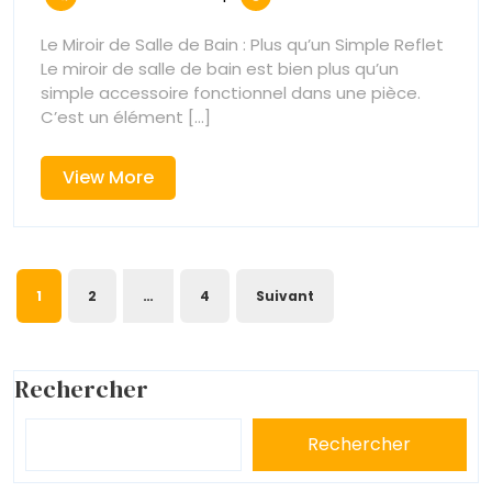
:
2025
:
Comment
Comment
Le Miroir de Salle de Bain : Plus qu’un Simple Reflet
choisir
Le miroir de salle de bain est bien plus qu’un
choisir
le
simple accessoire fonctionnel dans une pièce.
miroir
C’est un élément [...]
le
de
salle
miroir
View
View More
de
More
bain
de
parfait
pour
salle
Pagination
votre
1
2
…
4
Suivant
espace
de
des
bain
publications
Rechercher
parfait
Rechercher
pour