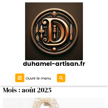
Passer
au
contenu
duhamel-artisan.fr
Ouvrir
Ouvrir le menu
le
menu
Mois :
août 2025