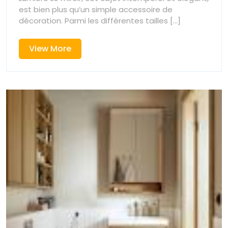
Mettez
en
est bien plus qu’un simple accessoire de
Valeur
décoration. Parmi les différentes tailles [...]
en
Votre
Espace
Valeur
View
View More
avec
More
un
Votre
Grand
Miroir
Espace
avec
un
Grand
Miroir