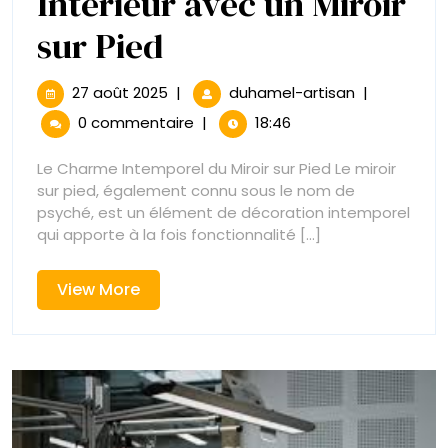
Intérieur avec un Miroir
Élégance
sur Pied
et
27
Élégance
27 août 2025
|
duhamel-artisan
|
août
et
Praticité
0 commentaire
|
18:46
2025
Praticité
:
:
Le Charme Intemporel du Miroir sur Pied Le miroir
Mettez
sur pied, également connu sous le nom de
Mettez
en
psyché, est un élément de décoration intemporel
Valeur
qui apporte à la fois fonctionnalité [...]
en
Votre
Intérieur
Valeur
View
View More
avec
More
un
Votre
Miroir
sur
Intérieur
Pied
avec