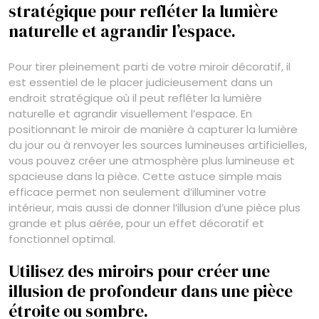
stratégique pour refléter la lumière
naturelle et agrandir l’espace.
Pour tirer pleinement parti de votre miroir décoratif, il
est essentiel de le placer judicieusement dans un
endroit stratégique où il peut refléter la lumière
naturelle et agrandir visuellement l’espace. En
positionnant le miroir de manière à capturer la lumière
du jour ou à renvoyer les sources lumineuses artificielles,
vous pouvez créer une atmosphère plus lumineuse et
spacieuse dans la pièce. Cette astuce simple mais
efficace permet non seulement d’illuminer votre
intérieur, mais aussi de donner l’illusion d’une pièce plus
grande et plus aérée, pour un effet décoratif et
fonctionnel optimal.
Utilisez des miroirs pour créer une
illusion de profondeur dans une pièce
étroite ou sombre.