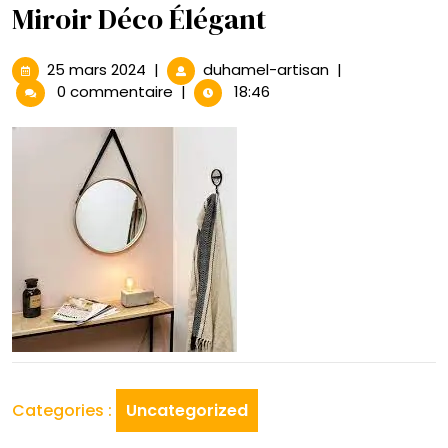
Miroir Déco Élégant
25
Sublimer
25 mars 2024
|
duhamel-artisan
|
mars
Votre
0 commentaire
|
18:46
2024
Intérieur
avec
un
Miroir
Déco
Élégant
Categories :
Uncategorized