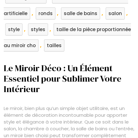
,
,
,
,
artificielle
ronds
salle de bains
salon
,
,
style
styles
taille de la pièce proportionnée
,
au miroir cho
tailles
Le Miroir Déco : Un Élément
Essentiel pour Sublimer Votre
Intérieur
Le miroir, bien plus qu’un simple objet utilitaire, est un
élément de décoration incontournable pour apporter
style et élégance à votre intérieur. Que ce soit dans le
salon, la chambre à coucher, la salle de bains ou l’entrée,
un miroir bien choisi peut transformer complètement