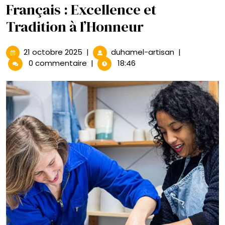
Français : Excellence et
Tradition à l’Honneur
21
Les
21 octobre 2025
|
duhamel-artisan
|
octobre
Trésors
0 commentaire
|
18:46
2025
des
Artisans
Français
:
Excellence
et
Tradition
à
l’Honneur