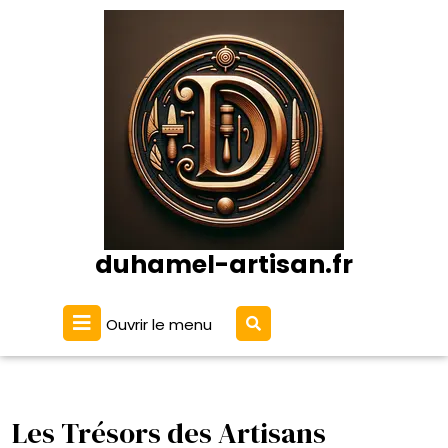
Passer
au
contenu
duhamel-artisan.fr
Ouvrir
Ouvrir le menu
le
menu
Les Trésors des Artisans