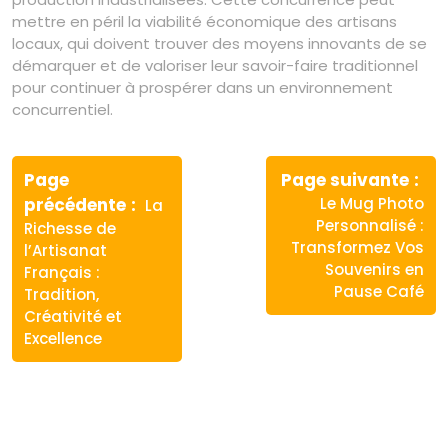
mettre en péril la viabilité économique des artisans
locaux, qui doivent trouver des moyens innovants de se
démarquer et de valoriser leur savoir-faire traditionnel
pour continuer à prospérer dans un environnement
concurrentiel.
Navigation
de
Page
Page suivante
Article
Article
précédente
Le Mug Photo
La
l’article
précédent
suivant
Personnalisé :
Richesse de
:
:
Transformez Vos
l’Artisanat
Souvenirs en
Français :
Pause Café
Tradition,
Créativité et
Excellence