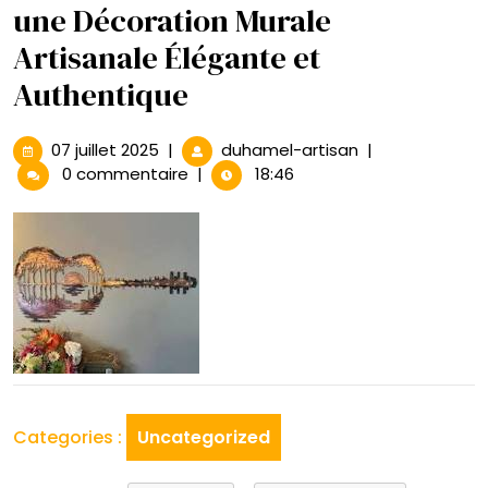
une Décoration Murale
Artisanale Élégante et
Authentique
07
Sublimez
07 juillet 2025
|
duhamel-artisan
|
juillet
Votre
0 commentaire
|
18:46
2025
Intérieur
avec
une
Décoration
Murale
Artisanale
Élégante
et
Authentique
Categories :
Uncategorized