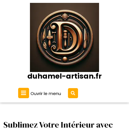
Passer
au
contenu
duhamel-artisan.fr
Ouvrir
Ouvrir le menu
le
menu
Sublimez Votre Intérieur avec