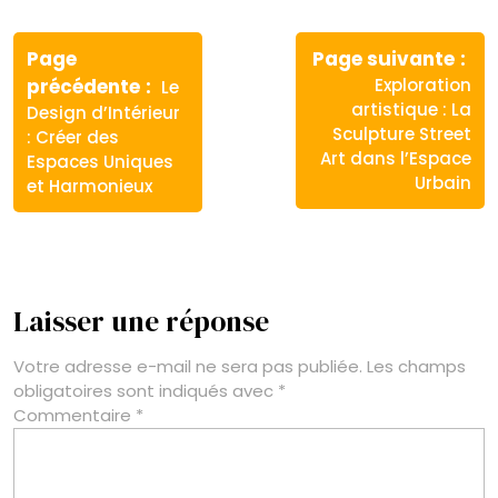
Navigation
de
Page
Page suivante
Article
Article
précédente
Exploration
Le
l’article
précédent
suivant
artistique : La
Design d’Intérieur
:
:
Sculpture Street
: Créer des
Art dans l’Espace
Espaces Uniques
Urbain
et Harmonieux
Laisser une réponse
Votre adresse e-mail ne sera pas publiée.
Les champs
obligatoires sont indiqués avec
*
Commentaire
*