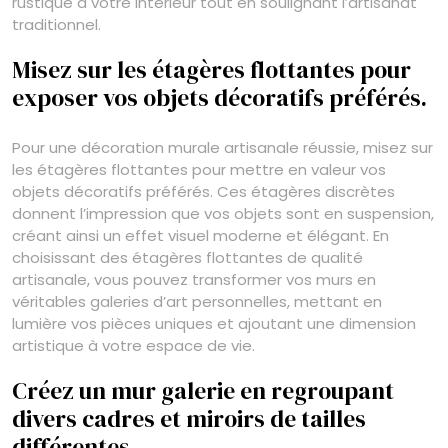
rustique à votre intérieur tout en soulignant l’artisanat
traditionnel.
Misez sur les étagères flottantes pour
exposer vos objets décoratifs préférés.
Pour une décoration murale artisanale réussie, misez sur
les étagères flottantes pour mettre en valeur vos
objets décoratifs préférés. Ces étagères discrètes
donnent l’impression que vos objets sont en suspension,
créant ainsi un effet visuel moderne et élégant. En
choisissant des étagères flottantes de qualité
artisanale, vous pouvez transformer vos murs en
véritables galeries d’art personnelles, mettant en
lumière vos pièces uniques et ajoutant une dimension
artistique à votre espace de vie.
Créez un mur galerie en regroupant
divers cadres et miroirs de tailles
différentes.