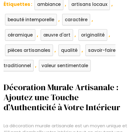
Étiquettes :
,
,
ambiance
artisans locaux
,
,
beauté intemporelle
caractère
,
,
,
céramique
œuvre d'art
originalité
,
,
pièces artisanales
qualité
savoir-faire
,
traditionnel
valeur sentimentale
Décoration Murale Artisanale :
Ajoutez une Touche
d’Authenticité à Votre Intérieur
La décoration murale artisanale est un moyen unique et