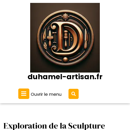
Passer
au
contenu
duhamel-artisan.fr
Ouvrir
Ouvrir le menu
le
menu
Exploration de la Sculpture