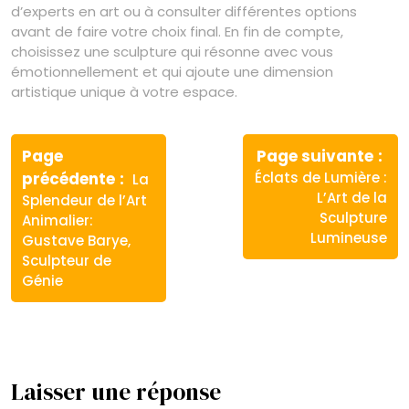
d’experts en art ou à consulter différentes options
avant de faire votre choix final. En fin de compte,
choisissez une sculpture qui résonne avec vous
émotionnellement et qui ajoute une dimension
artistique unique à votre espace.
Navigation
de
Page
Page suivante
Article
Article
précédente
Éclats de Lumière :
La
l’article
précédent
suivant
L’Art de la
Splendeur de l’Art
:
:
Sculpture
Animalier:
Lumineuse
Gustave Barye,
Sculpteur de
Génie
Laisser une réponse