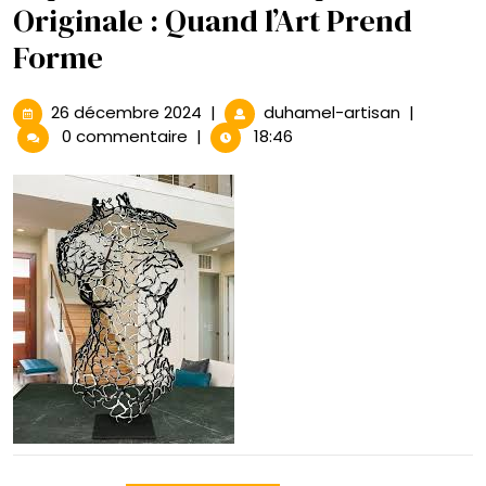
Originale : Quand l’Art Prend
Forme
26
Exploratio
26 décembre 2024
|
duhamel-artisan
|
décembre
de
0 commentaire
|
18:46
2024
la
Sculpture
Originale
:
Quand
l’Art
Prend
Forme