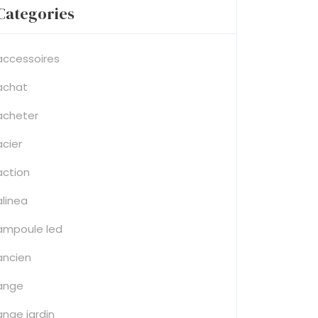
Categories
accessoires
achat
acheter
acier
action
alinea
ampoule led
ancien
ange
ange jardin