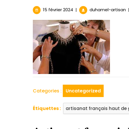
15
L
15 février 2024
|
duhamel-artisan
février
d
2024
l
f
h
d
g
Categories :
Uncategorized
Étiquettes :
artisanat français haut d