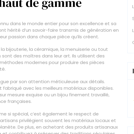
s haut de gamme
onnu dans le monde entier pour son excellence et sa
 ont hérité d’un savoir-faire transmis de génération en
leur passion dans chaque pièce qu’ils créent.
la bijouterie, la céramique, la menuiserie ou tout
 sont des maîtres dans leur art. Ils utilisent des
s méthodes modernes pour produire des pièces
té.
ngue par son attention méticuleuse aux détails.
abriqué avec les meilleurs matériaux disponibles.
sur mesure exquise ou un bijou finement travaillé,
nce françaises.
me si spécial, c’est également le respect de
 artisans privilégient souvent les matériaux locaux et
 planète. De plus, en achetant des produits artisanaux
et contribuez à préserver des traditions séculaires.