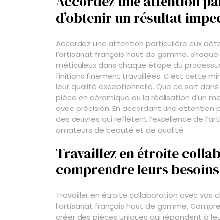
Accordez une attention par
d’obtenir un résultat impe
Accordez une attention particulière aux déta
l’artisanat français haut de gamme, chaque 
méticuleux dans chaque étape du processus 
finitions finement travaillées. C’est cette m
leur qualité exceptionnelle. Que ce soit dans
pièce en céramique ou la réalisation d’un m
avec précision. En accordant une attention pa
des œuvres qui reflètent l’excellence de l’ar
amateurs de beauté et de qualité.
Travaillez en étroite colla
comprendre leurs besoins 
Travailler en étroite collaboration avec vos
l’artisanat français haut de gamme. Comprend
créer des pièces uniques qui répondent à leu