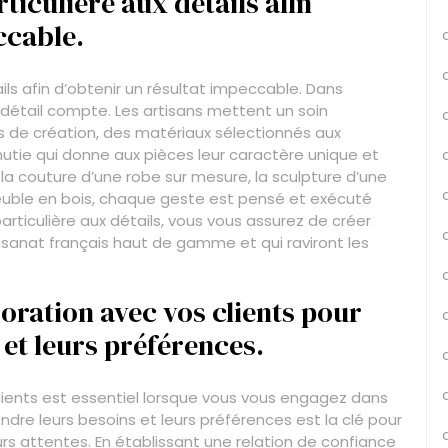
ticulière aux détails afin
ccable.
ils afin d’obtenir un résultat impeccable. Dans
détail compte. Les artisans mettent un soin
de création, des matériaux sélectionnés aux
inutie qui donne aux pièces leur caractère unique et
 la couture d’une robe sur mesure, la sculpture d’une
euble en bois, chaque geste est pensé et exécuté
rticulière aux détails, vous vous assurez de créer
tisanat français haut de gamme et qui raviront les
boration avec vos clients pour
et leurs préférences.
 clients est essentiel lorsque vous vous engagez dans
re leurs besoins et leurs préférences est la clé pour
rs attentes. En établissant une relation de confiance