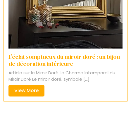
L’éclat somptueux du miroir doré : un bijou
de décoration intérieure
Article sur le Miroir Doré Le Charme Intemporel du
Miroir Doré Le miroir doré, symbole [...]
View
View More
More