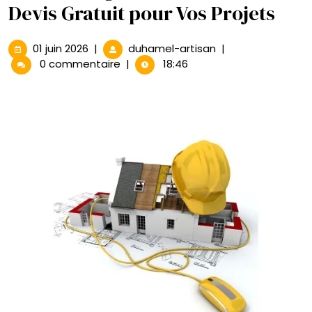
Devis Gratuit pour Vos Projets
01
Les
01 juin 2026
|
duhamel-artisan
|
juin
Avantages
0 commentaire
|
18:46
2026
de
Demander
un
Devis
Gratuit
pour
Vos
Projets