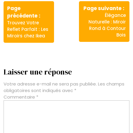
Navigation
de
Page
Page suivante
Article
Article
précédente
Élégance
l’article
précédent
suivant
Naturelle : Miroir
Trouvez Votre
:
:
Rond à Contour
Reflet Parfait : Les
Bois
Miroirs chez Ikea
Laisser une réponse
Votre adresse e-mail ne sera pas publiée.
Les champs
obligatoires sont indiqués avec
*
Commentaire
*