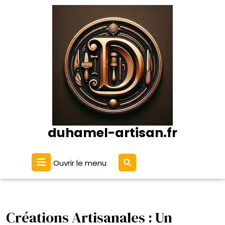
Passer
au
contenu
duhamel-artisan.fr
Ouvrir
Ouvrir le menu
le
menu
Créations Artisanales : Un