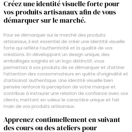
Créez une identité visuelle forte pour
vos produits artisanaux afin de vous
démarquer sur le marché.
Pour se démarquer sur le marché des produits
artisanaux, il est essentiel de créer une identité visuelle
forte qui reflète l’authenticité et la qualité de vos
créations. En développant un design unique, des
emballages soignés et un logo distinctif, vous
permettez à vos produits de se démarquer et d’attirer
l’attention des consommateurs en quête d’originalité et
d’artisanat authentique. Une identité visuelle bien
pensée renforce la perception de votre marque et
contribue à instaurer une relation de confiance avec vos
clients, mettant en valeur le caractère unique et fait
main de vos produits artisanaux.
Apprenez continuellement en suivant
des cours ou des ateliers pour