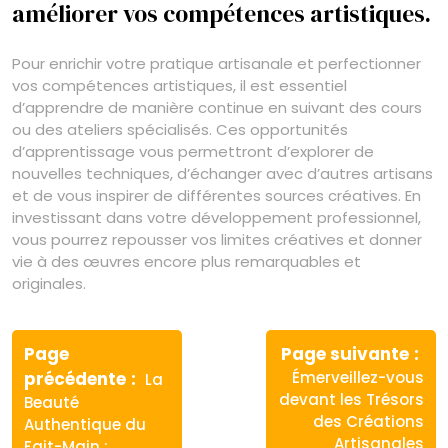
améliorer vos compétences artistiques.
Pour enrichir votre pratique artisanale et perfectionner
vos compétences artistiques, il est essentiel
d’apprendre de manière continue en suivant des cours
ou des ateliers spécialisés. Ces opportunités
d’apprentissage vous permettront d’explorer de
nouvelles techniques, d’échanger avec d’autres artisans
et de vous inspirer de différentes sources créatives. En
investissant dans votre développement professionnel,
vous pourrez repousser vos limites créatives et donner
vie à des œuvres encore plus remarquables et
originales.
Navigation
de
Page
Page suivante
Article
Article
précédente
Émerveillez-vous
La
l’article
précédent
suivant
devant les Trésors
Beauté
:
:
des Créations
Authentique du
Artisanales
Fait-Main :