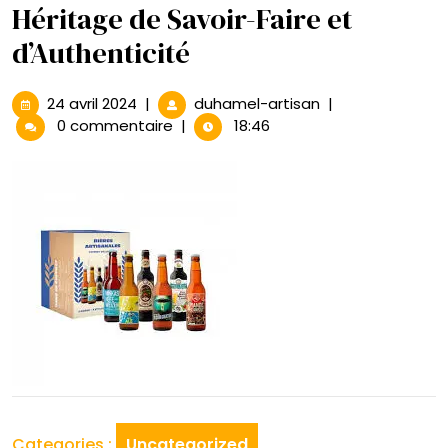
Héritage de Savoir-Faire et
d’Authenticité
24
Créations
24 avril 2024
|
duhamel-artisan
|
avril
Artisanales
0 commentaire
|
18:46
2024
:
Un
Héritage
de
Savoir-
Faire
et
d’Authenticité
Categories :
Uncategorized