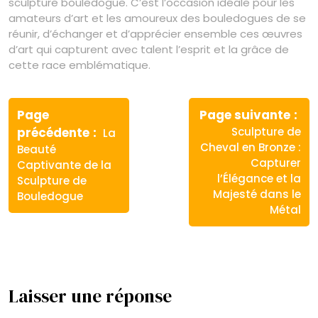
sculpture bouledogue. C’est l’occasion idéale pour les
amateurs d’art et les amoureux des bouledogues de se
réunir, d’échanger et d’apprécier ensemble ces œuvres
d’art qui capturent avec talent l’esprit et la grâce de
cette race emblématique.
Navigation
de
Page
Page suivante
Article
Article
précédente
Sculpture de
La
l’article
précédent
suivant
Cheval en Bronze :
Beauté
:
:
Capturer
Captivante de la
l’Élégance et la
Sculpture de
Majesté dans le
Bouledogue
Métal
Laisser une réponse