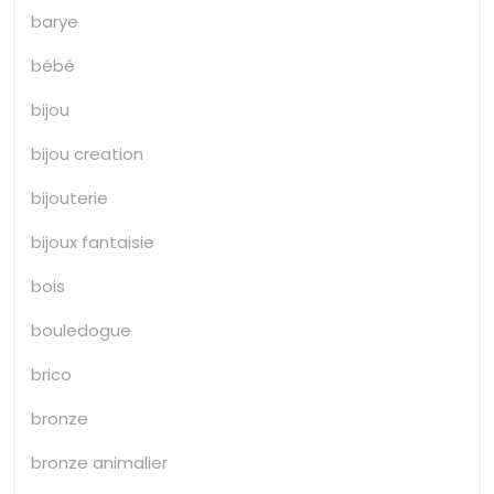
barye
bébé
bijou
bijou creation
bijouterie
bijoux fantaisie
bois
bouledogue
brico
bronze
bronze animalier