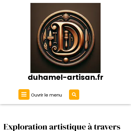
Passer
au
contenu
duhamel-artisan.fr
Ouvrir
Ouvrir le menu
le
menu
Exploration artistique à travers