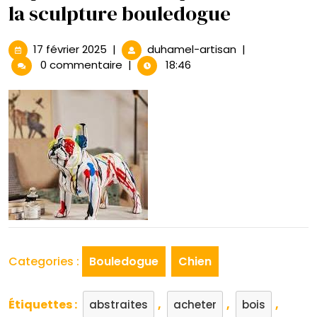
la sculpture bouledogue
17
Exploration
17 février 2025
|
duhamel-artisan
|
février
artistique
0 commentaire
|
18:46
2025
à
travers
la
sculpture
bouledogue
Categories :
Bouledogue
Chien
Étiquettes :
,
,
,
abstraites
acheter
bois