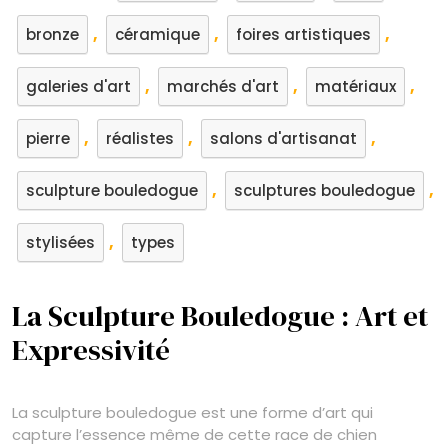
,
,
,
bronze
céramique
foires artistiques
,
,
,
galeries d'art
marchés d'art
matériaux
,
,
,
pierre
réalistes
salons d'artisanat
,
,
sculpture bouledogue
sculptures bouledogue
,
stylisées
types
La Sculpture Bouledogue : Art et
Expressivité
La sculpture bouledogue est une forme d’art qui
capture l’essence même de cette race de chien