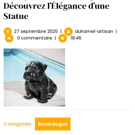
Découvrez l’Élégance d’une
Statue
27
La
27 septembre 2025
|
duhamel-artisan
|
septembre
Majesté
0 commentaire
|
18:46
2025
du
Bouledog
:
Découvre
l’Élégance
d’une
Statue
Categories :
Bouledogue