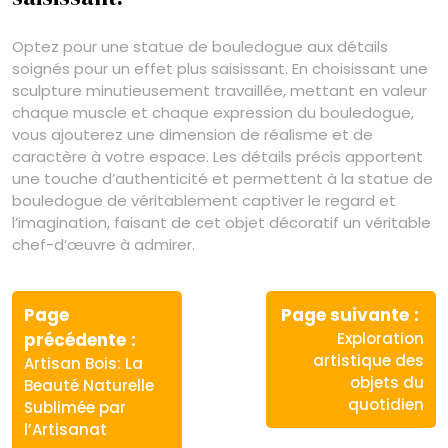
Optez pour une statue de bouledogue aux détails
soignés pour un effet plus saisissant. En choisissant une
sculpture minutieusement travaillée, mettant en valeur
chaque muscle et chaque expression du bouledogue,
vous ajouterez une dimension de réalisme et de
caractère à votre espace. Les détails précis apportent
une touche d’authenticité et permettent à la statue de
bouledogue de véritablement captiver le regard et
l’imagination, faisant de cet objet décoratif un véritable
chef-d’œuvre à admirer.
Navigation
de
Page
Page suivante
Article
Article
précédente
Exploration
l’article
précédent
suivant
artistique des
Artisan Bois: La
:
:
objets du
Beauté Naturelle
quotidien
Sublimée par
l’Artisanat