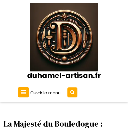
Passer
au
contenu
duhamel-artisan.fr
Ouvrir
Ouvrir le menu
le
menu
La Majesté du Bouledogue :