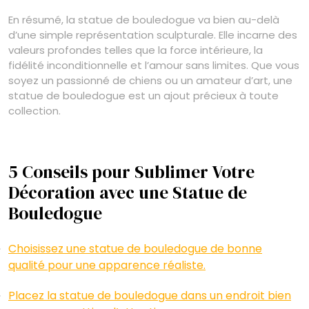
En résumé, la statue de bouledogue va bien au-delà
d’une simple représentation sculpturale. Elle incarne des
valeurs profondes telles que la force intérieure, la
fidélité inconditionnelle et l’amour sans limites. Que vous
soyez un passionné de chiens ou un amateur d’art, une
statue de bouledogue est un ajout précieux à toute
collection.
5 Conseils pour Sublimer Votre
Décoration avec une Statue de
Bouledogue
Choisissez une statue de bouledogue de bonne
qualité pour une apparence réaliste.
Placez la statue de bouledogue dans un endroit bien