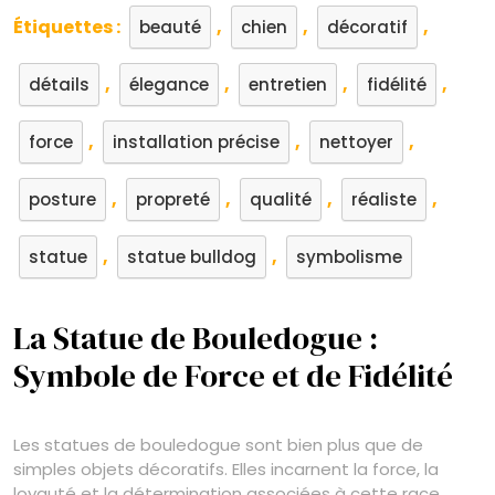
Étiquettes :
,
,
,
beauté
chien
décoratif
,
,
,
,
détails
élegance
entretien
fidélité
,
,
,
force
installation précise
nettoyer
,
,
,
,
posture
propreté
qualité
réaliste
,
,
statue
statue bulldog
symbolisme
La Statue de Bouledogue :
Symbole de Force et de Fidélité
Les statues de bouledogue sont bien plus que de
simples objets décoratifs. Elles incarnent la force, la
loyauté et la détermination associées à cette race