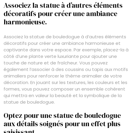
Associez la statue à d’autres éléments
décoratifs pour créer une ambiance
harmonieuse.
Associez la statue de bouledogue à d’autres éléments
décoratifs pour créer une ambiance harmonieuse et
captivante dans votre espace. Par exemple, placez-la à
côté d’une plante verte luxuriante pour ajouter une
touche de nature et de fraîcheur. Vous pouvez
également l’associer à des coussins ou tapis aux motifs
animaliers pour renforcer le thème animalier de votre
décoration. En jouant sur les textures, les couleurs et les
formes, vous pouvez composer un ensemble cohérent
qui mettra en valeur la beauté et la symbolique de la
statue de bouledogue.
Optez pour une statue de bouledogue
aux détails soignés pour un effet plus
saisissant.