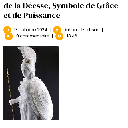
de la Déesse, Symbole de Grâce
et de Puissance
17
L’Élégance
17 octobre 2024
|
duhamel-artisan
|
octobre
Immortelle
0 commentaire
|
18:46
2024
:
La
Statue
de
la
Déesse,
Symbole
de
Grâce
et
de
Puissance