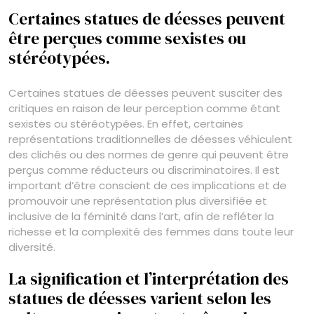
Certaines statues de déesses peuvent
être perçues comme sexistes ou
stéréotypées.
Certaines statues de déesses peuvent susciter des
critiques en raison de leur perception comme étant
sexistes ou stéréotypées. En effet, certaines
représentations traditionnelles de déesses véhiculent
des clichés ou des normes de genre qui peuvent être
perçus comme réducteurs ou discriminatoires. Il est
important d’être conscient de ces implications et de
promouvoir une représentation plus diversifiée et
inclusive de la féminité dans l’art, afin de refléter la
richesse et la complexité des femmes dans toute leur
diversité.
La signification et l’interprétation des
statues de déesses varient selon les