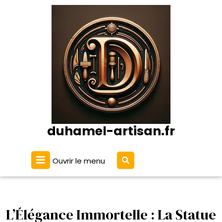
Passer
au
contenu
duhamel-artisan.fr
Ouvrir
Ouvrir le menu
le
menu
L’Élégance Immortelle : La Statue