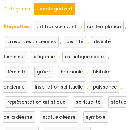
Categories :
Uncategorized
Étiquettes :
,
,
art transcendant
contemplation
,
,
croyances anciennes
divinité
divinité
,
,
,
féminine
élégance
esthétique sacré
,
,
,
féminité
grâce
harmonie
histoire
,
,
,
ancienne
inspiration spirituelle
puissance
,
,
représentation artistique
spiritualité
statue
,
,
,
de la déesse
statue déesse
symbole