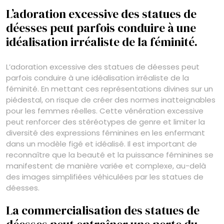
L’adoration excessive des statues de
déesses peut parfois conduire à une
idéalisation irréaliste de la féminité.
L’adoration excessive des statues de déesses peut
parfois conduire à une idéalisation irréaliste de la
féminité. En mettant ces représentations divines sur un
piédestal, on risque de créer des normes inatteignables
pour les femmes réelles. Cette vénération excessive
peut renforcer des stéréotypes de genre et limiter la
diversité des expressions féminines en les enfermant
dans un modèle figé et idéalisé. Il est important de
reconnaître que la beauté et la puissance féminines se
manifestent de manière variée et complexe, au-delà
des images simplifiées véhiculées par les statues de
déesses.
La commercialisation des statues de