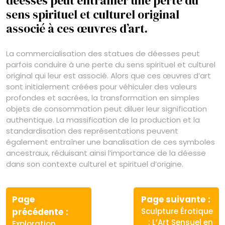
déesses peut entraîner une perte du
sens spirituel et culturel original
associé à ces œuvres d’art.
La commercialisation des statues de déesses peut
parfois conduire à une perte du sens spirituel et culturel
original qui leur est associé. Alors que ces œuvres d’art
sont initialement créées pour véhiculer des valeurs
profondes et sacrées, la transformation en simples
objets de consommation peut diluer leur signification
authentique. La massification de la production et la
standardisation des représentations peuvent
également entraîner une banalisation de ces symboles
ancestraux, réduisant ainsi l’importance de la déesse
dans son contexte culturel et spirituel d’origine.
Navigation
de
Page
Page suivante
Article
Article
précédente
Sculpture Érotique
l’article
précédent
suivant
: L’Art Sensuel en
Exploration