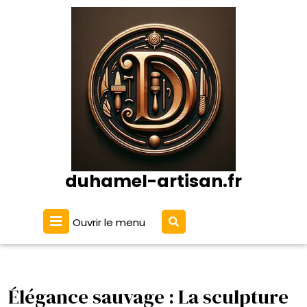
Passer
au
contenu
duhamel-artisan.fr
Ouvrir
Ouvrir le menu
le
menu
Élégance sauvage : La sculpture