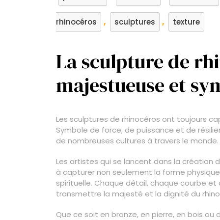
,
,
rhinocéros
sculptures
texture
La sculpture de rh
majestueuse et sy
Les sculptures de rhinocéros ont toujours cap
Symbole de force, de puissance et de résili
de nombreuses cultures à travers le monde.
Les artistes qui se lancent dans la création
à capturer non seulement la forme physique
spirituelle. Chaque détail, chaque courbe e
transmettre la majesté et la dignité du rhin
Que ce soit en bronze, en pierre, en bois ou 