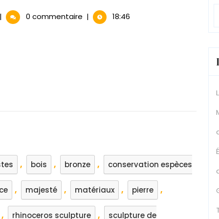
culpture
|
0 commentaire
|
18:46
e
hinocéros
ajesté
t
uissance
ncarnées
,
,
,
stes
bois
bronze
conservation espèces
,
,
,
,
ce
majesté
matériaux
pierre
,
,
rhinoceros sculpture
sculpture de