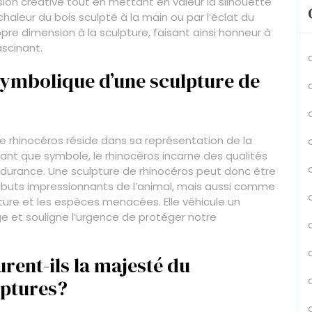
sion créative tout en mettant en valeur la silhouette
haleur du bois sculpté à la main ou par l’éclat du
re dimension à la sculpture, faisant ainsi honneur à
ascinant.
n symbolique d’une sculpture de
de rhinocéros réside dans sa représentation de la
 tant que symbole, le rhinocéros incarne des qualités
’endurance. Une sculpture de rhinocéros peut donc être
uts impressionnants de l’animal, mais aussi comme
ture et les espèces menacées. Elle véhicule un
 et souligne l’urgence de protéger notre
rent-ils la majesté du
lptures?