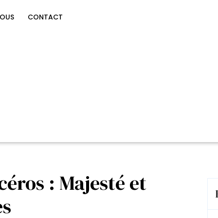
NOUS
CONTACT
céros : Majesté et
es