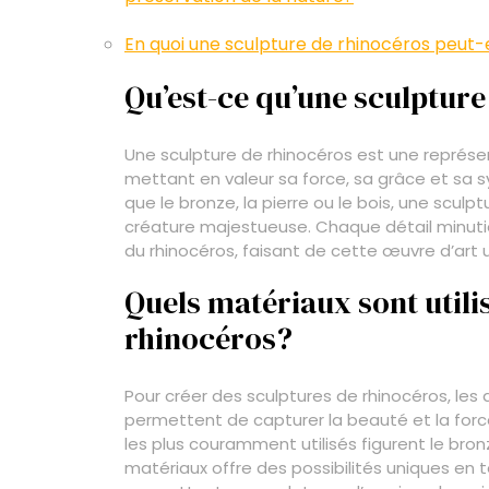
En quoi une sculpture de rhinocéros peut-
Qu’est-ce qu’une sculptur
Une sculpture de rhinocéros est une représe
mettant en valeur sa force, sa grâce et sa s
que le bronze, la pierre ou le bois, une scu
créature majestueuse. Chaque détail minutie
du rhinocéros, faisant de cette œuvre d’art
Quels matériaux sont utili
rhinocéros?
Pour créer des sculptures de rhinocéros, les a
permettent de capturer la beauté et la for
les plus couramment utilisés figurent le bronz
matériaux offre des possibilités uniques en t