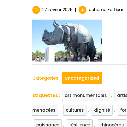
27
S
27 février 2025
|
duhamel-artisan
février
d
2025
r
:
M
e
P
i
Categories :
Uncategorized
Étiquettes :
,
art monumentales
arti
,
,
,
menacées
cultures
dignité
for
,
,
puissance
résilience
rhinocéros