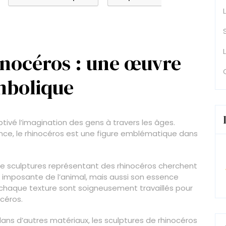
inocéros : une œuvre
mbolique
tivé l’imagination des gens à travers les âges.
ence, le rhinocéros est une figure emblématique dans
 de sculptures représentant des rhinocéros cherchent
 imposante de l’animal, mais aussi son essence
t chaque texture sont soigneusement travaillés pour
océros.
dans d’autres matériaux, les sculptures de rhinocéros