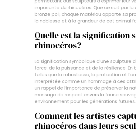
permettant aux sculpteurs d’exprimer leur vi
imposante du rhinocéros. Que ce soit par la c
bronze poli, chaque matériau apporte sa prop
la noblesse et à la grandeur de cet animal f
Quelle est la significatio
rhinocéros?
La signification symbolique d’une sculpture 
force, de la puissance et de la résilience. En
telles que la robustesse, la protection et l
interprétée comme un hommage à ces attrib
un rappel de l’importance de préserver la na
message de respect envers la faune sauvage
environnement pour les générations futures.
Comment les artistes captu
rhinocéros dans leurs scu