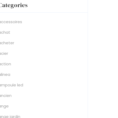
Categories
accessoires
achat
acheter
acier
action
alinea
ampoule led
ancien
ange
ange jardin