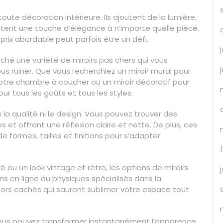
oute décoration intérieure. Ils ajoutent de la lumière,
tent une touche d’élégance à n’importe quelle pièce.
prix abordable peut parfois être un défi.
rché une variété de miroirs pas chers qui vous
us ruiner. Que vous recherchiez un miroir mural pour
votre chambre à coucher ou un miroir décoratif pour
ur tous les goûts et tous les styles.
a qualité ni le design. Vous pouvez trouver des
 et offrant une réflexion claire et nette. De plus, ces
e formes, tailles et finitions pour s’adapter
 ou un look vintage et rétro, les options de miroirs
s en ligne ou physiques spécialisés dans la
ésors cachés qui sauront sublimer votre espace tout
 vous pouvez transformer instantanément l’apparence