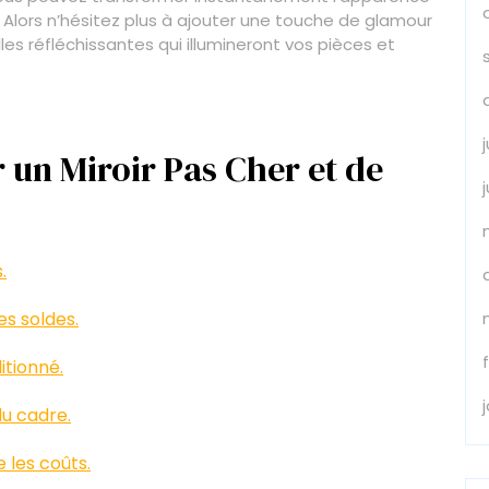
Alors n’hésitez plus à ajouter une touche de glamour
es réfléchissantes qui illumineront vos pièces et
 un Miroir Pas Cher et de
.
s soldes.
itionné.
 du cadre.
 les coûts.