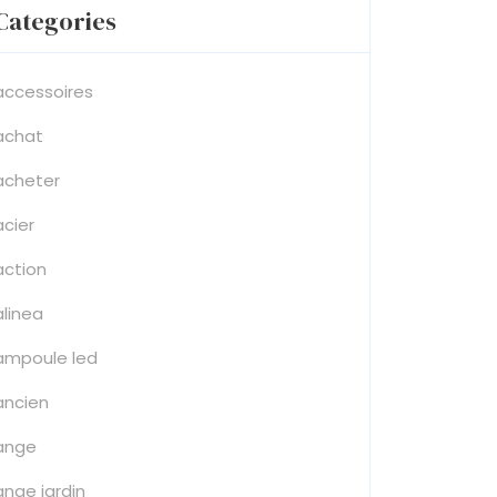
Categories
accessoires
achat
acheter
acier
action
alinea
ampoule led
ancien
ange
ange jardin