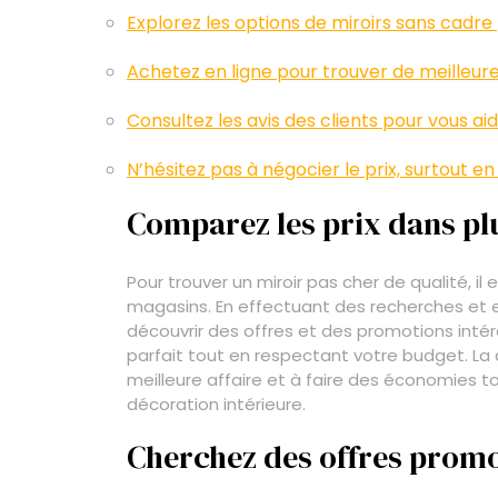
Explorez les options de miroirs sans cadr
Achetez en ligne pour trouver de meilleure
Consultez les avis des clients pour vous ai
N’hésitez pas à négocier le prix, surtout e
Comparez les prix dans pl
Pour trouver un miroir pas cher de qualité, il
magasins. En effectuant des recherches et e
découvrir des offres et des promotions intér
parfait tout en respectant votre budget. La 
meilleure affaire et à faire des économies 
décoration intérieure.
Cherchez des offres promo