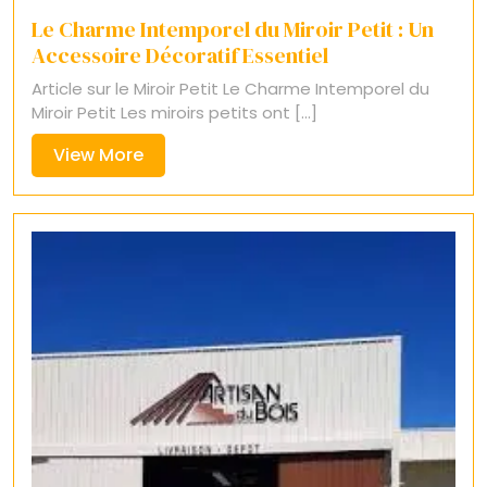
Le Charme Intemporel du Miroir Petit : Un
Accessoire Décoratif Essentiel
Article sur le Miroir Petit Le Charme Intemporel du
Miroir Petit Les miroirs petits ont [...]
View
View More
More