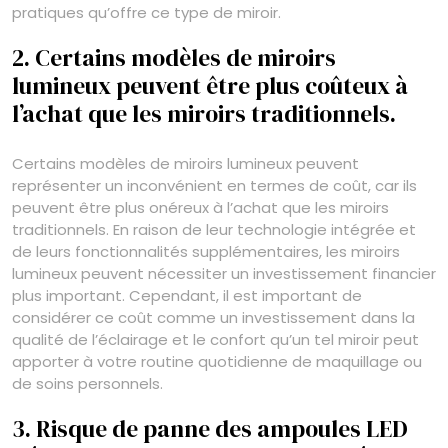
pratiques qu’offre ce type de miroir.
2. Certains modèles de miroirs
lumineux peuvent être plus coûteux à
l’achat que les miroirs traditionnels.
Certains modèles de miroirs lumineux peuvent
représenter un inconvénient en termes de coût, car ils
peuvent être plus onéreux à l’achat que les miroirs
traditionnels. En raison de leur technologie intégrée et
de leurs fonctionnalités supplémentaires, les miroirs
lumineux peuvent nécessiter un investissement financier
plus important. Cependant, il est important de
considérer ce coût comme un investissement dans la
qualité de l’éclairage et le confort qu’un tel miroir peut
apporter à votre routine quotidienne de maquillage ou
de soins personnels.
3. Risque de panne des ampoules LED