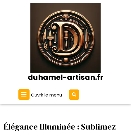
Passer
au
contenu
duhamel-artisan.fr
Ouvrir
Ouvrir le menu
le
menu
Élégance Illuminée : Sublimez