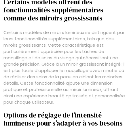
Certains modèles offrent des
fonctionnalités supplémentaires
comme des miroirs grossissants
Certains modèles de miroirs lumineux se distinguent par
leurs fonctionnalités supplémentaires, tels que des
miroirs grossissants. Cette caractéristique est
particulièrement appréciée pour les tâches de
maquillage et de soins du visage qui nécessitent une
grande précision. Grâce à un miroir grossissant intégré, il
est plus facile d’appliquer le maquillage avec minutie ou
de réaliser des soins de la peau en ciblant les moindres
détails. Cette fonctionnalité ajoute une dimension
pratique et professionnelle au miroir lumineux, offrant
ainsi une expérience beauté optimisée et personnalisée
pour chaque utilisateur.
Options de réglage de l’intensité
lumineuse pour s’adapter à vos besoins