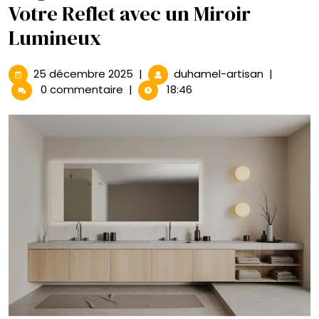
Votre Reflet avec un Miroir
Lumineux
25
Élégance
25 décembre 2025
|
duhamel-artisan
|
décembre
Illuminée
0 commentaire
|
18:46
2025
:
Sublimez
Votre
Reflet
avec
un
Miroir
Lumineux