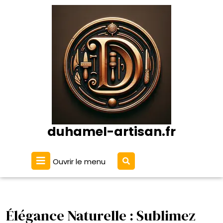
Passer
au
contenu
duhamel-artisan.fr
Ouvrir
Ouvrir le menu
le
menu
Élégance Naturelle : Sublimez