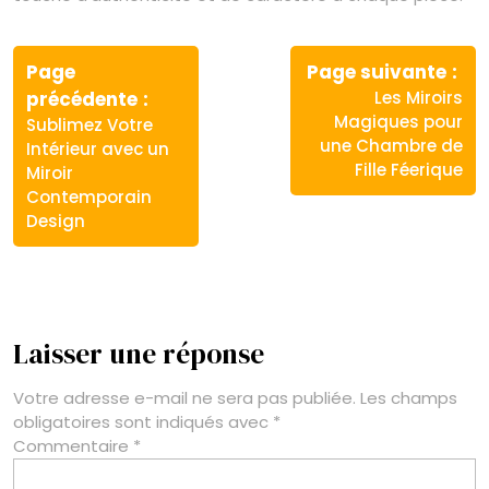
Navigation
de
Page
Page suivante
Article
Article
précédente
Les Miroirs
l’article
précédent
suivant
Magiques pour
Sublimez Votre
:
:
une Chambre de
Intérieur avec un
Fille Féerique
Miroir
Contemporain
Design
Laisser une réponse
Votre adresse e-mail ne sera pas publiée.
Les champs
obligatoires sont indiqués avec
*
Commentaire
*