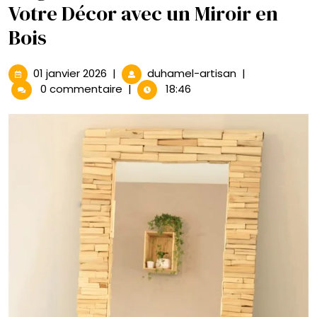
Votre Décor avec un Miroir en
Bois
01
Élégance
01 janvier 2026
|
duhamel-artisan
|
janvier
Naturelle
0 commentaire
|
18:46
2026
:
Sublimez
Votre
Décor
avec
un
Miroir
en
Bois