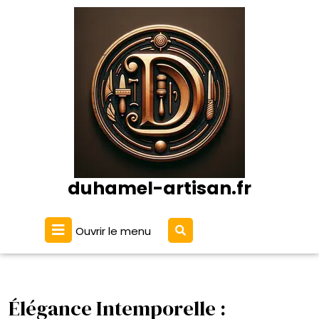
Passer
au
contenu
duhamel-artisan.fr
Ouvrir
Ouvrir le menu
le
menu
Élégance Intemporelle :