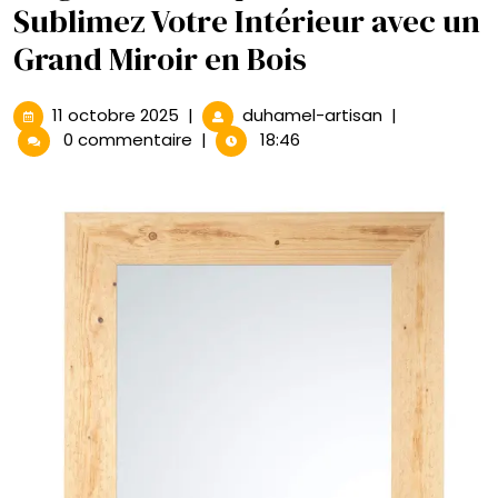
Sublimez Votre Intérieur avec un
Grand Miroir en Bois
11
Élégance
11 octobre 2025
|
duhamel-artisan
|
octobre
Intemporelle
0 commentaire
|
18:46
2025
:
Sublimez
Votre
Intérieur
avec
un
Grand
Miroir
en
Bois