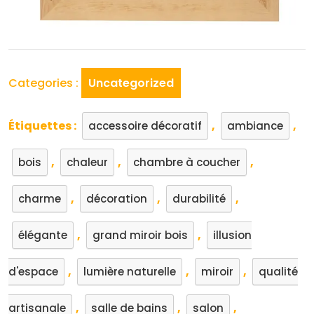
Categories :
Uncategorized
Étiquettes :
,
,
accessoire décoratif
ambiance
,
,
,
bois
chaleur
chambre à coucher
,
,
,
charme
décoration
durabilité
,
,
élégante
grand miroir bois
illusion
,
,
,
d'espace
lumière naturelle
miroir
qualité
,
,
,
artisanale
salle de bains
salon