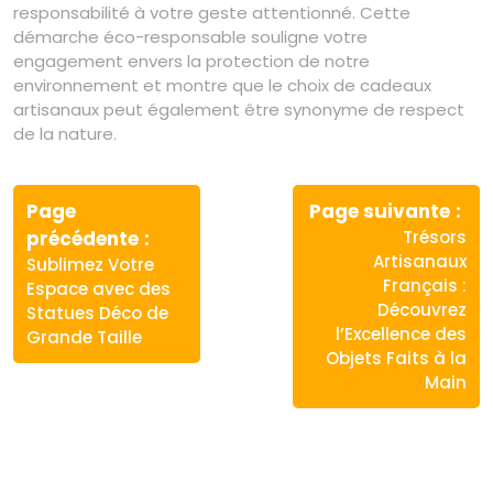
responsabilité à votre geste attentionné. Cette
démarche éco-responsable souligne votre
engagement envers la protection de notre
environnement et montre que le choix de cadeaux
artisanaux peut également être synonyme de respect
de la nature.
Navigation
de
Page
Page suivante
Article
Article
précédente
Trésors
l’article
précédent
suivant
Artisanaux
Sublimez Votre
:
:
Français :
Espace avec des
Découvrez
Statues Déco de
l’Excellence des
Grande Taille
Objets Faits à la
Main