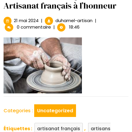
Artisanat français à l’honneur
21
Trouvez
21 mai 2024
|
duhamel-artisan
|
mai
le
0 commentaire
|
18:46
2024
cadeau
parfait
:
Artisanat
français
à
l’honneur
Categories :
Uncategorized
Étiquettes :
,
artisanat français
artisans