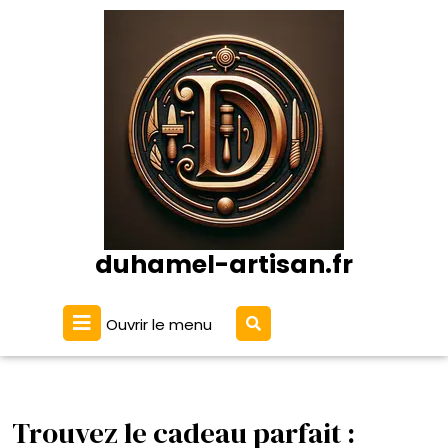
Passer
au
contenu
duhamel-artisan.fr
Ouvrir
Ouvrir le menu
le
menu
Trouvez le cadeau parfait :