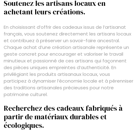
Soutenez les artisans locaux en
achetant leurs créations.
En choisissant d’offrir des cadeaux issus de l’artisanat
français, vous soutenez directement les artisans locaux
et contribuez à préserver un savoir-faire ancestral.
Chaque achat d’une création artisanale représente un
geste concret pour encourager et valoriser le travail
minutieux et passionné de ces artisans qui façonnent
des pièces uniques empreintes d’authenticité. En
privilégiant les produits artisanaux locaux, vous
participez à dynamiser l’économie locale et à pérenniser
des traditions artisanales précieuses pour notre
patrimoine culturel.
Recherchez des cadeaux fabriqués à
partir de matériaux durables et
écologiques.