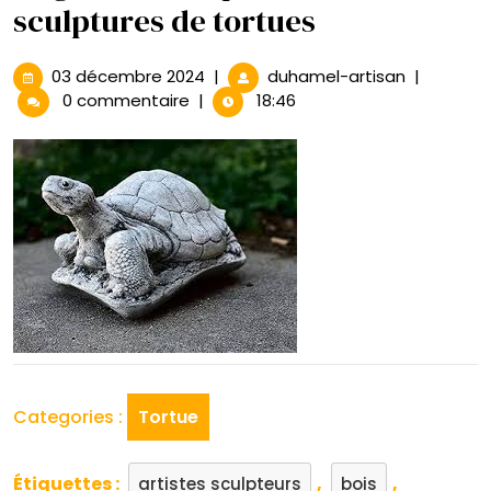
sculptures de tortues
03
La
03 décembre 2024
|
duhamel-artisan
|
décembre
grâce
0 commentaire
|
18:46
2024
intempore
des
sculptures
de
tortues
Categories :
Tortue
Étiquettes :
,
,
artistes sculpteurs
bois