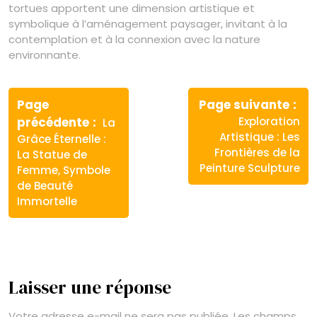
tortues apportent une dimension artistique et
symbolique à l’aménagement paysager, invitant à la
contemplation et à la connexion avec la nature
environnante.
Navigation
de
Page
Page suivante
Article
Article
précédente
Exploration
La
l’article
précédent
suivant
Artistique : Les
Grâce Éternelle :
:
:
Frontières de la
La Statue de
Peinture Sculpture
Femme, Symbole
de Beauté
Immortelle
Laisser une réponse
Votre adresse e-mail ne sera pas publiée.
Les champs