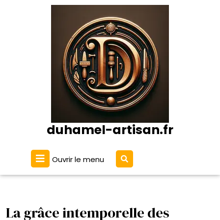
Passer
au
contenu
duhamel-artisan.fr
Ouvrir
Ouvrir le menu
le
menu
La grâce intemporelle des