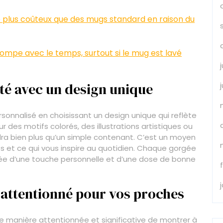
 plus coûteux que des mugs standard en raison du
stompe avec le temps, surtout si le mug est lavé
té avec un design unique
sonnalisé en choisissant un design unique qui reflète
r des motifs colorés, des illustrations artistiques ou
ra bien plus qu’un simple contenant. C’est un moyen
 et ce qui vous inspire au quotidien. Chaque gorgée
e d’une touche personnelle et d’une dose de bonne
 attentionné pour vos proches
e manière attentionnée et significative de montrer à