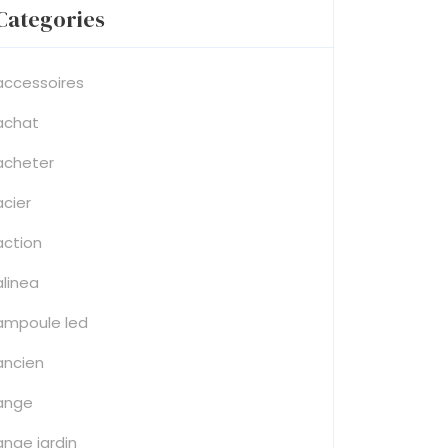
Categories
accessoires
achat
acheter
acier
action
alinea
ampoule led
ancien
ange
ange jardin