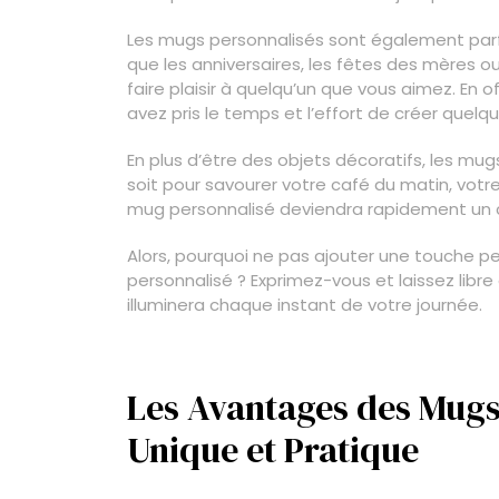
Les mugs personnalisés sont également parf
que les anniversaires, les fêtes des mères 
faire plaisir à quelqu’un que vous aimez. En
avez pris le temps et l’effort de créer quelqu
En plus d’être des objets décoratifs, les mu
soit pour savourer votre café du matin, votr
mug personnalisé deviendra rapidement un
Alors, pourquoi ne pas ajouter une touche p
personnalisé ? Exprimez-vous et laissez libre
illuminera chaque instant de votre journée.
Les Avantages des Mugs
Unique et Pratique