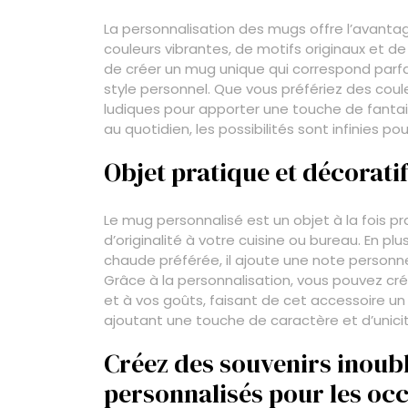
La personnalisation des mugs offre l’avantag
couleurs vibrantes, de motifs originaux et d
de créer un mug unique qui correspond parf
style personnel. Que vous préfériez des coul
ludiques pour apporter une touche de fant
au quotidien, les possibilités sont infinies 
Objet pratique et décorati
Le mug personnalisé est un objet à la fois p
d’originalité à votre cuisine ou bureau. En p
chaude préférée, il ajoute une note personne
Grâce à la personnalisation, vous pouvez cr
et à vos goûts, faisant de cet accessoire un
ajoutant une touche de caractère et d’unici
Créez des souvenirs inoub
personnalisés pour les occ