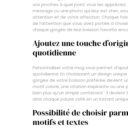
vos proches à quel point vous les appréciez.
message ou une photo qui leur est cher, vo
attention et de votre affection. Chaque fois q
de l’attention que vous avez portée à choisi
chaque gorgée de leur boisson favorite enc
Ajoutez une touche d’origi
quotidienne
Personnaliser votre mug vous permet d’ajout
quotidienne. En choisissant un design unique 
gorgée de votre boisson préférée devient u
motif coloré, une citation inspirante ou une 
bien plus qu’un simple contenant : il devient
ainsi chaque pause café en un instant uniq
Possibilité de choisir parm
motifs et textes