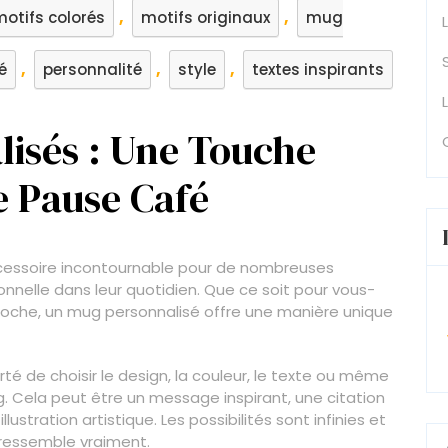
,
,
motifs colorés
motifs originaux
mug
,
,
,
é
personnalité
style
textes inspirants
lisés : Une Touche
e Pause Café
cessoire incontournable pour de nombreuses
nnelle dans leur quotidien. Que ce soit pour vous-
che, un mug personnalisé offre une manière unique
rté de choisir le design, la couleur, le texte ou même
. Cela peut être un message inspirant, une citation
ustration artistique. Les possibilités sont infinies et
 ressemble vraiment.