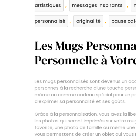
,
,
artistiques
messages inspirants
,
,
personnalisé
originalité
pause caf
Les Mugs Personna
Personnelle à Votr
Les mugs personnalisés sont devenus un ac
personnes à la recherche d’une touche perso
même ou comme cadeau spécial pour un pro
d’exprimer sa personnalité et ses goûts.
Grâce à la personnalisation, vous avez la libe
les photos qui seront imprimés sur votre mug
favorite, une photo de famille ou même une ill
vous permettent de créer un objet qui vous