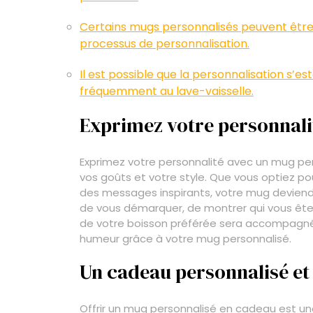
Certains mugs personnalisés peuvent être
processus de personnalisation.
Il est possible que la personnalisation s’e
fréquemment au lave-vaisselle.
Exprimez votre personnali
Exprimez votre personnalité avec un mug per
vos goûts et votre style. Que vous optiez pou
des messages inspirants, votre mug deviend
de vous démarquer, de montrer qui vous êtes
de votre boisson préférée sera accompagné
humeur grâce à votre mug personnalisé.
Un cadeau personnalisé et
Offrir un mug personnalisé en cadeau est un