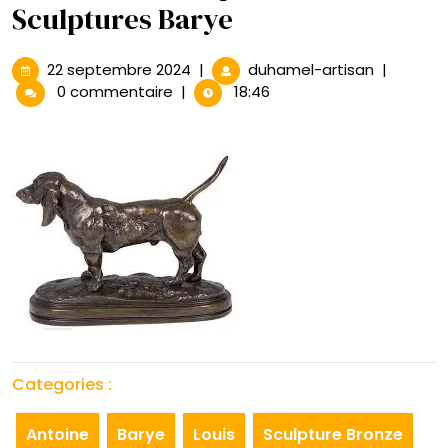
Sculptures Barye
22
La
22 septembre 2024
|
duhamel-artisan
|
septembre
Beauté
0 commentaire
|
18:46
2024
Intempore
des
Sculpture
Barye
Categories :
Antoine
Barye
Louis
Sculpture Bronze