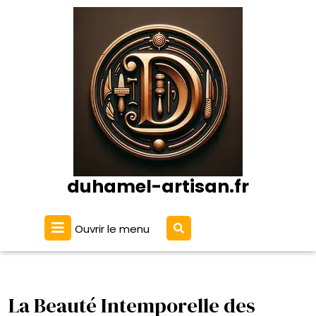
Passer
au
contenu
duhamel-artisan.fr
Ouvrir
Ouvrir le menu
le
menu
La Beauté Intemporelle des