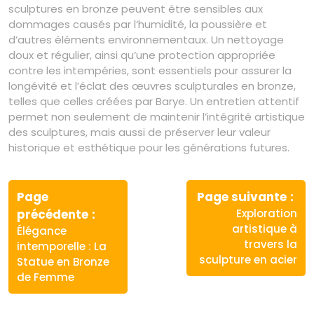
sculptures en bronze peuvent être sensibles aux
dommages causés par l’humidité, la poussière et
d’autres éléments environnementaux. Un nettoyage
doux et régulier, ainsi qu’une protection appropriée
contre les intempéries, sont essentiels pour assurer la
longévité et l’éclat des œuvres sculpturales en bronze,
telles que celles créées par Barye. Un entretien attentif
permet non seulement de maintenir l’intégrité artistique
des sculptures, mais aussi de préserver leur valeur
historique et esthétique pour les générations futures.
Navigation
de
Page
Page suivante
Article
Article
précédente
Exploration
l’article
précédent
suivant
artistique à
Élégance
:
:
travers la
intemporelle : La
sculpture en acier
Statue en Bronze
de Femme