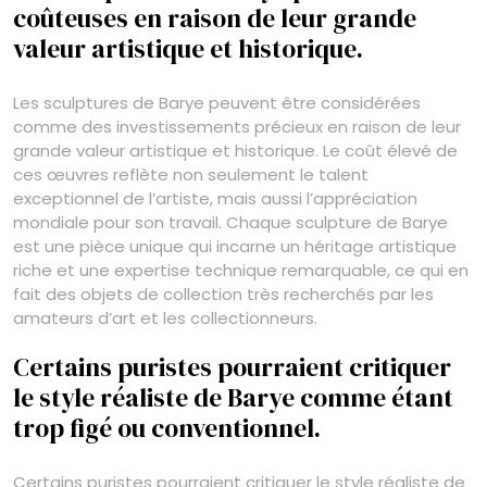
coûteuses en raison de leur grande
valeur artistique et historique.
Les sculptures de Barye peuvent être considérées
comme des investissements précieux en raison de leur
grande valeur artistique et historique. Le coût élevé de
ces œuvres reflète non seulement le talent
exceptionnel de l’artiste, mais aussi l’appréciation
mondiale pour son travail. Chaque sculpture de Barye
est une pièce unique qui incarne un héritage artistique
riche et une expertise technique remarquable, ce qui en
fait des objets de collection très recherchés par les
amateurs d’art et les collectionneurs.
Certains puristes pourraient critiquer
le style réaliste de Barye comme étant
trop figé ou conventionnel.
Certains puristes pourraient critiquer le style réaliste de