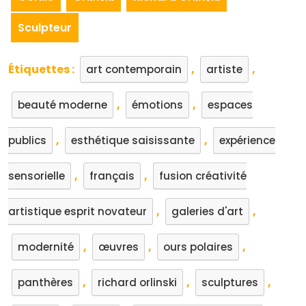
Sculpteur
Étiquettes :
,
,
art contemporain
artiste
,
,
beauté moderne
émotions
espaces
,
,
publics
esthétique saisissante
expérience
,
,
sensorielle
français
fusion créativité
,
,
artistique esprit novateur
galeries d'art
,
,
,
modernité
œuvres
ours polaires
,
,
,
panthères
richard orlinski
sculptures