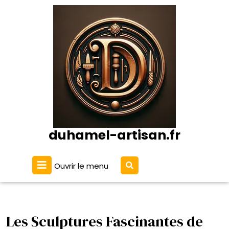
Passer
au
contenu
duhamel-artisan.fr
Ouvrir
Ouvrir le menu
le
menu
Les Sculptures Fascinantes de