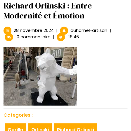
Richard Orlinski : Entre
Modernité et Émotion
28
Les
28 novembre 2024
|
duhamel-artisan
|
novembre
Sculptures
0 commentaire
|
18:46
2024
Fascinante
de
Richard
Orlinski
:
Entre
Modernité
et
Émotion
Categories :
Gorille
Orlinski
Richard Orlinski