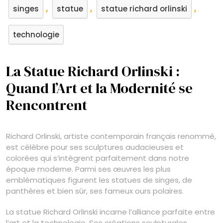
,
,
,
singes
statue
statue richard orlinski
technologie
La Statue Richard Orlinski :
Quand l’Art et la Modernité se
Rencontrent
Richard Orlinski, artiste contemporain français renommé,
est célèbre pour ses sculptures audacieuses et
colorées qui s’intègrent parfaitement dans notre
époque moderne. Parmi ses œuvres les plus
emblématiques figurent les statues de singes, de
panthères et bien sûr, ses fameux ours polaires.
La statue Richard Orlinski incarne l’alliance parfaite entre
l’art et la technologie. Ses créations sculpturales