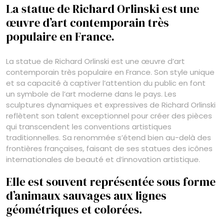
La statue de Richard Orlinski est une
œuvre d’art contemporain très
populaire en France.
La statue de Richard Orlinski est une œuvre d’art
contemporain très populaire en France. Son style unique
et sa capacité à captiver l’attention du public en font
un symbole de l’art moderne dans le pays. Les
sculptures dynamiques et expressives de Richard Orlinski
reflètent son talent exceptionnel pour créer des pièces
qui transcendent les conventions artistiques
traditionnelles. Sa renommée s’étend bien au-delà des
frontières françaises, faisant de ses statues des icônes
internationales de beauté et d’innovation artistique.
Elle est souvent représentée sous forme
d’animaux sauvages aux lignes
géométriques et colorées.