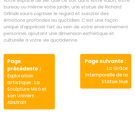
votre espace de vie. Que ce soit dans votre salon, votre
bureau ou même votre jardin, une statue de Richard
Orlinski saura captiver le regard et susciter des
émotions profondes au quotidien. C’est une façon
unique d’apprécier l’art au sein de votre environnement
personnel, ajoutant une dimension esthétique et
culturelle à votre vie quotidienne.
Navigation
de
Page
Page suivante
Article
Article
précédente
La Grâce
l’article
précédent
suivant
Intemporelle de la
Exploration
:
:
Statue Nue
artistique : La
Sculpture Miró et
son Univers
Abstrait