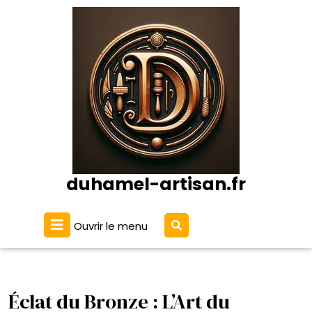
Passer
au
contenu
duhamel-artisan.fr
Ouvrir
Ouvrir le menu
le
menu
Éclat du Bronze : L’Art du