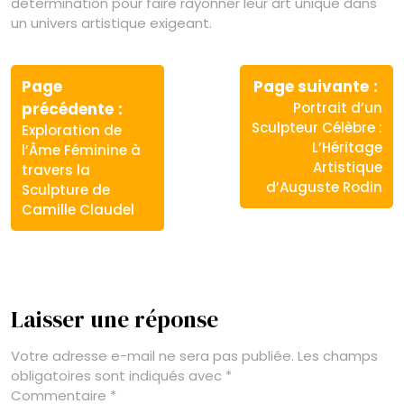
détermination pour faire rayonner leur art unique dans
un univers artistique exigeant.
Navigation
de
Page
Page suivante
Article
Article
précédente
Portrait d’un
l’article
précédent
suivant
Sculpteur Célèbre :
Exploration de
:
:
L’Héritage
l’Âme Féminine à
Artistique
travers la
d’Auguste Rodin
Sculpture de
Camille Claudel
Laisser une réponse
Votre adresse e-mail ne sera pas publiée.
Les champs
obligatoires sont indiqués avec
*
Commentaire
*