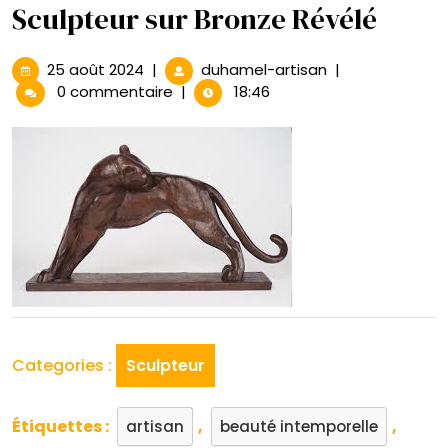
Sculpteur sur Bronze Révélé
25
Éclat
25 août 2024
|
duhamel-artisan
|
août
du
0 commentaire
|
18:46
2024
Bronze
:
L’Art
du
Sculpteur
sur
Bronze
Révélé
Categories :
Sculpteur
Étiquettes :
,
,
artisan
beauté intemporelle