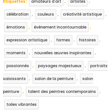
Étiquettes :
,
,
amateurs d'art
artistes
,
,
,
célébration
couleurs
créativité artistique
,
,
émotions
événement incontournable
,
,
,
expression artistique
formes
histoires
,
,
moments
nouvelles œuvres inspirantes
,
,
passionnés
paysages majestueux
portraits
,
,
saisissants
salon de la peinture
salon
,
,
peinture
talent des peintres contemporains
toiles vibrantes