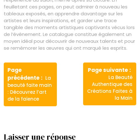
feuilletant ces pages, on peut admirer à nouveau les
tableaux exposés, en apprendre davantage sur les
artistes et leurs inspirations, et garder une trace
tangible des moments artistiques captivants vécus lors
de l’événement. Le catalogue constitue également un
moyen idéal pour découvrir de nouveaux talents et pour
se remémorer les œuvres qui ont marqué les esprits.
Navigation
de
Page
Page suivante
Article
Article
précédente
La Beauté
La
l’article
précédent
suivant
Authentique des
beauté faite main
:
:
Créations Faites à
: Découvrez l’art
la Main
de la faïence
Laisser une réponse