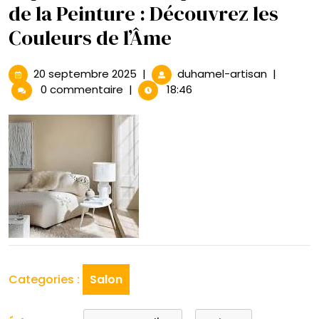
de la Peinture : Découvrez les
Couleurs de l’Âme
20
Exploratio
20 septembre 2025
|
duhamel-artisan
|
septembre
artistique
0 commentaire
|
18:46
2025
au
Salon
de
la
Peinture
:
Découvre
les
Couleurs
de
l’Âme
Categories :
Salon