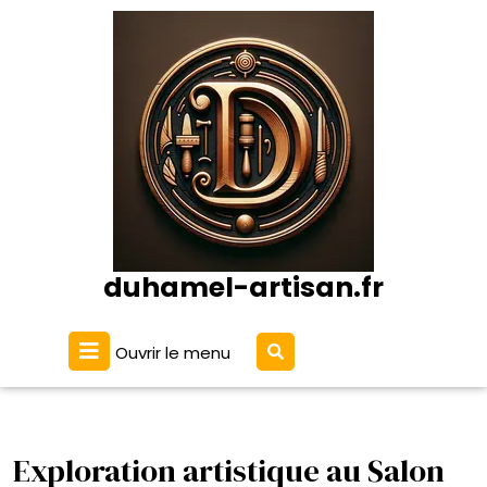
Passer
au
contenu
duhamel-artisan.fr
Ouvrir
Ouvrir le menu
le
menu
Exploration artistique au Salon