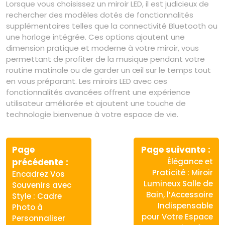
Lorsque vous choisissez un miroir LED, il est judicieux de
rechercher des modèles dotés de fonctionnalités
supplémentaires telles que la connectivité Bluetooth ou
une horloge intégrée. Ces options ajoutent une
dimension pratique et moderne à votre miroir, vous
permettant de profiter de la musique pendant votre
routine matinale ou de garder un œil sur le temps tout
en vous préparant. Les miroirs LED avec ces
fonctionnalités avancées offrent une expérience
utilisateur améliorée et ajoutent une touche de
technologie bienvenue à votre espace de vie.
Navigation
de
Page
Page suivante
Article
Article
précédente
Élégance et
l’article
précédent
suivant
Praticité : Miroir
Encadrez Vos
:
:
Lumineux Salle de
Souvenirs avec
Bain, l’Accessoire
Style : Cadre
Indispensable
Photo à
pour Votre Espace
Personnaliser