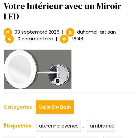
Votre Intérieur avec un Miroir
LED
03
Éclairage
03 septembre 2025
|
duhamel-artisan
|
septembre
Élégant
0 commentaire
|
18:46
2025
:
Sublimez
Votre
Intérieur
avec
un
Miroir
LED
Categories :
Salle De Bain
Étiquettes :
,
aix-en-provence
ambiance