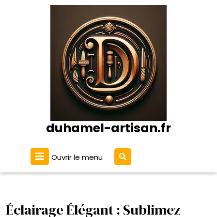
Passer
au
contenu
duhamel-artisan.fr
Ouvrir
Ouvrir le menu
le
menu
Éclairage Élégant : Sublimez