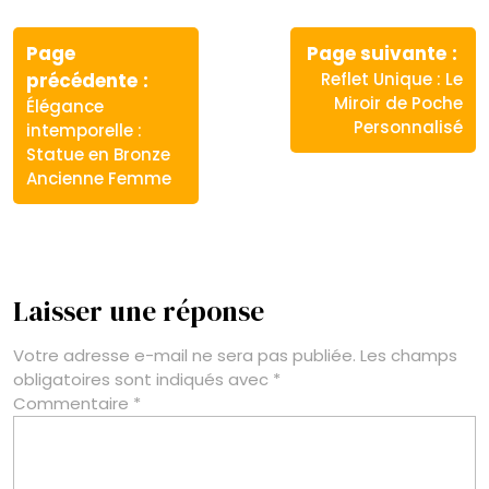
Navigation
de
Page
Page suivante
Article
Article
précédente
Reflet Unique : Le
l’article
précédent
suivant
Miroir de Poche
Élégance
:
:
Personnalisé
intemporelle :
Statue en Bronze
Ancienne Femme
Laisser une réponse
Votre adresse e-mail ne sera pas publiée.
Les champs
obligatoires sont indiqués avec
*
Commentaire
*