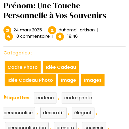
Prénom: Une Touche
Personnelle à Vos Souvenirs
24
Cadre
24 mars 2025
|
duhamel-artisan
|
mars
Photo
0 commentaire
|
18:46
2025
Personnalisé
avec
Categories :
Prénom:
Une
Cadre Photo
Idée Cadeau
Touche
Personnelle
Idée Cadeau Photo
Image
Images
à
Vos
Souvenirs
Étiquettes :
,
cadeau
cadre photo
,
,
,
personnalisé
décoratif
élégant
,
,
,
personnalisation
prénom
souvenir