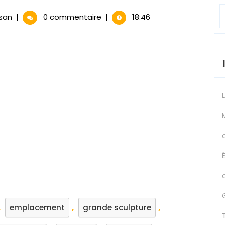
La
san
|
0 commentaire
|
18:46
Grandeur
de
la
Sculpture
Monumentale
,
,
,
emplacement
grande sculpture