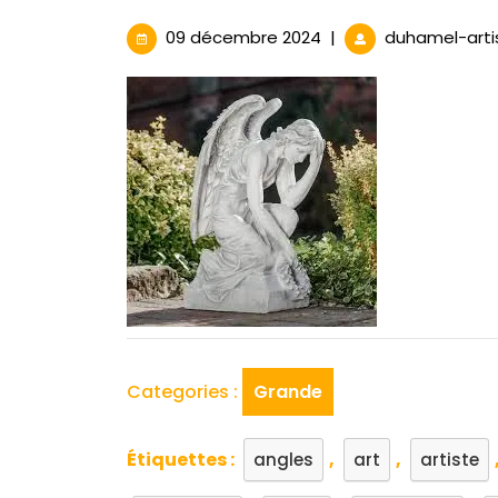
09
09 décembre 2024
|
duhamel-arti
décembre
2024
Categories :
Grande
Étiquettes :
,
,
angles
art
artiste