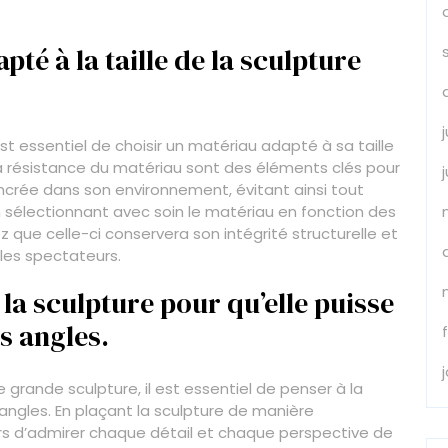
té à la taille de la sculpture
st essentiel de choisir un matériau adapté à sa taille
 la résistance du matériau sont des éléments clés pour
ncrée dans son environnement, évitant ainsi tout
électionnant avec soin le matériau en fonction des
 que celle-ci conservera son intégrité structurelle et
les spectateurs.
la sculpture pour qu’elle puisse
s angles.
grande sculpture, il est essentiel de penser à la
angles. En plaçant la sculpture de manière
s d’admirer chaque détail et chaque perspective de