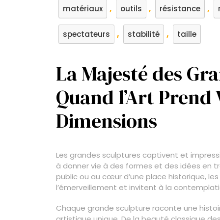
,
,
,
matériaux
outils
résistance
,
,
spectateurs
stabilité
taille
La Majesté des Gra
Quand l’Art Prend 
Dimensions
Les grandes sculptures captivent et impress
à donner vie à des formes et des idées en t
public ou au cœur d’une place historique, les
l’émerveillement et invitent à la contemplati
Chaque grande sculpture raconte une histoi
artistique unique. De la beauté classique d