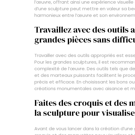
l’œuvre, offrant ainsi une expérience visuel
d’une sculpture peut mettre en valeur sa bea
harmonieux entre l’œuvre et son environnem
Travaillez avec des outils
grandes pièces sans difficu
Travailler avec des outils appropriés est ess
Pour les grandes sculptures, il est recommandé
complexité de l’œuvre. Des outils tels que de
et des marteaux puissants facilitent le proc
précis et efficace. En choisissant les bons ou
créations monumentales avec aisance et ma
Faites des croquis et des
la sculpture pour visualise
Avant de vous lancer dans la création d’une