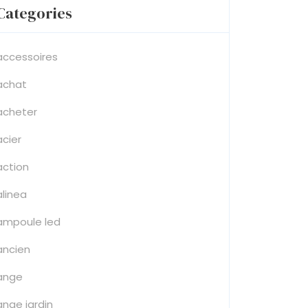
Categories
accessoires
achat
acheter
acier
action
alinea
ampoule led
ancien
ange
ange jardin