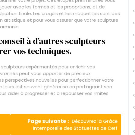
lanifier votre projet. Ces étapes préliminaires vous
jouer avec les formes et les proportions, et de
alisation finale. Les croquis et les maquettes sont des
ion artistique et pour vous assurer que votre sculpture
harmonie.
onseil à d’autres sculpteurs
er vos techniques.
es sculpteurs expérimentés pour enrichir vos
evronnés peut vous apporter de précieux
s perspectives nouvelles pour perfectionner votre
lpteurs est souvent généreuse en partageant son
ous aider à progresser et à repousser vos limites
Article
Page suivante
Découvrez la Grâce
suivant
Intemporelle des Statuettes de Cerf
: