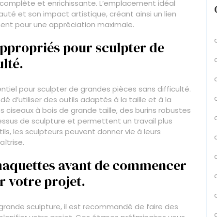
le complète et enrichissante. L’emplacement idéal
uté et son impact artistique, créant ainsi un lien
ent pour une appréciation maximale.
 appropriés pour sculpter de
lté.
entiel pour sculpter de grandes pièces sans difficulté.
 d’utiliser des outils adaptés à la taille et à la
s ciseaux à bois de grande taille, des burins robustes
essus de sculpture et permettent un travail plus
tils, les sculpteurs peuvent donner vie à leurs
îtrise.
 maquettes avant de commencer
r votre projet.
 grande sculpture, il est recommandé de faire des