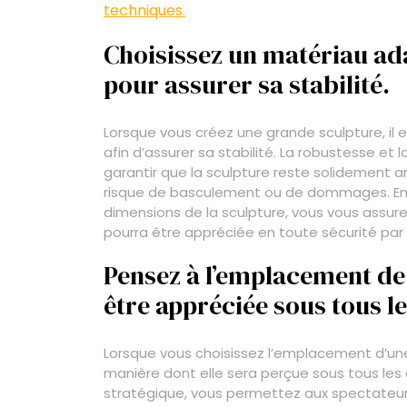
techniques.
Choisissez un matériau adap
pour assurer sa stabilité.
Lorsque vous créez une grande sculpture, il e
afin d’assurer sa stabilité. La robustesse et
garantir que la sculpture reste solidement a
risque de basculement ou de dommages. En s
dimensions de la sculpture, vous vous assurez
pourra être appréciée en toute sécurité par 
Pensez à l’emplacement de 
être appréciée sous tous le
Lorsque vous choisissez l’emplacement d’une 
manière dont elle sera perçue sous tous les 
stratégique, vous permettez aux spectateur