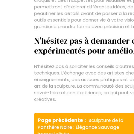
croquis et des maquettes pour visualiser et p
permettront d’explorer différentes idées, de 
peaufiner les détails avant de passer à la ré
outils essentiels pour donner vie à votre vis
grandiose prendra forme avec précision et 
N’hésitez pas à demander c
expérimentés pour amélior
N’hésitez pas à solliciter les conseils d’autr
techniques. L’échange avec des artistes ch
enseignements, des astuces pratiques et de
art de la sculpture. La communauté des scu
savoir-faire et son expérience, ce qui peut v
créatives.
Navigation
Article
Page précédente
Sculpture de la
de
précédent
Panthère Noire : Élégance Sauvage
:
immortalisée