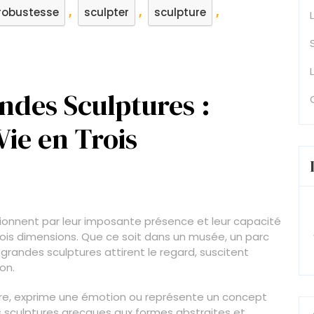
,
,
,
robustesse
sculpter
sculpture
ndes Sculptures :
Vie en Trois
ionnent par leur imposante présence et leur capacité
rois dimensions. Que ce soit dans un musée, un parc
 grandes sculptures attirent le regard, suscitent
on.
re, exprime une émotion ou représente un concept
es sculptures grecques aux formes abstraites et