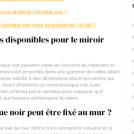
 pour le miroir baroque noir ?
baroque noir pour en préserver l’éclat ?
s disponibles pour le miroir
oque noir peuvent varier en fonction du fabricant et
roirs sont proposés dans une gamme de tailles allant
ative subtile à des dimensions plus imposantes qui
 Avant d’acheter un miroir baroque noir, il est
s offertes par le vendeur pour s’assurer qu’il
 aux besoins esthétiques du client.
ue noir peut être fixé au mur ?
être fixé au mur. Grâce à sa conception robuste et à