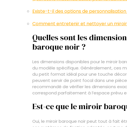
Existe-t-il des options de personnalisation
Comment entretenir et nettoyer un miroir 
Quelles sont les dimension
baroque noir ?
Les dimensions disponibles pour le miroir bar
du modèle spécifique. Généralement, ces mi
du petit format idéal pour une touche décor
peuvent servir de point focal dans une pièce.
recommandé de vérifier les dimensions exacte
correspond parfaitement à l’espace prévu et
Est-ce que le miroir baroq
Oui, le miroir baroque noir peut tout à fait 