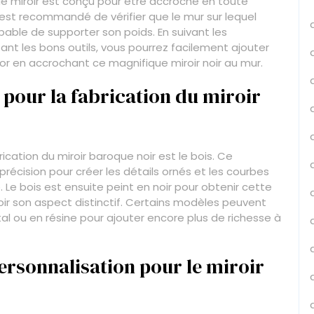
e miroir est conçu pour être accroché en toute
il est recommandé de vérifier que le mur sur lequel
apable de supporter son poids. En suivant les
lisant les bons outils, vous pourrez facilement ajouter
r en accrochant ce magnifique miroir noir au mur.
é pour la fabrication du miroir
ication du miroir baroque noir est le bois. Ce
récision pour créer les détails ornés et les courbes
 Le bois est ensuite peint en noir pour obtenir cette
oir son aspect distinctif. Certains modèles peuvent
ou en résine pour ajouter encore plus de richesse à
personnalisation pour le miroir