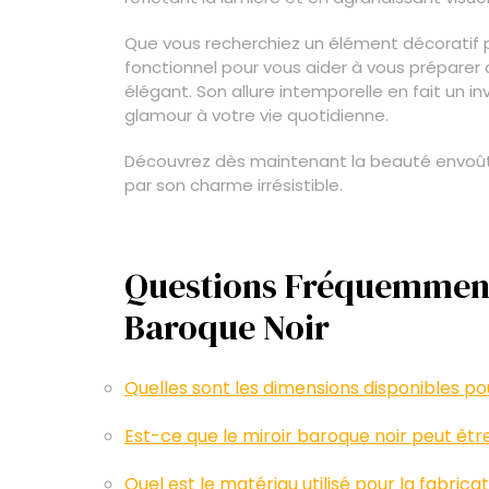
Que vous recherchiez un élément décoratif p
fonctionnel pour vous aider à vous préparer c
élégant. Son allure intemporelle en fait un 
glamour à votre vie quotidienne.
Découvrez dès maintenant la beauté envoûta
par son charme irrésistible.
Questions Fréquemment 
Baroque Noir
Quelles sont les dimensions disponibles pou
Est-ce que le miroir baroque noir peut être
Quel est le matériau utilisé pour la fabrica