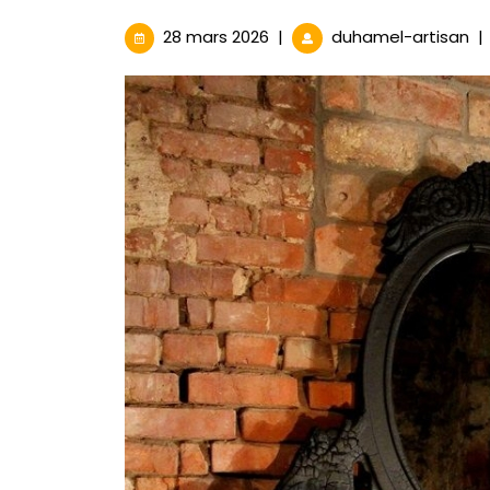
28
Mir
28 mars 2026
|
duhamel-artisan
|
mars
Ba
2026
No
:
Él
In
po
Vo
In