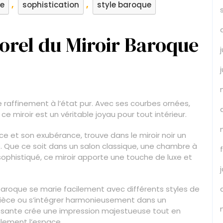
,
,
te
sophistication
style baroque
rel du Miroir Baroque
le raffinement à l’état pur. Avec ses courbes ornées,
ce miroir est un véritable joyau pour tout intérieur.
ce et son exubérance, trouve dans le miroir noir un
té. Que ce soit dans un salon classique, une chambre à
ophistiqué, ce miroir apporte une touche de luxe et
 baroque se marie facilement avec différents styles de
e pièce ou s’intégrer harmonieusement dans un
osante crée une impression majestueuse tout en
llement l’espace.