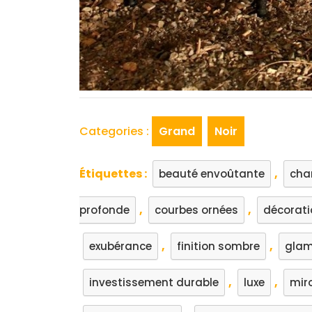
Categories :
Grand
Noir
Étiquettes :
,
beauté envoûtante
cha
,
,
profonde
courbes ornées
décorati
,
,
exubérance
finition sombre
glam
,
,
investissement durable
luxe
miro