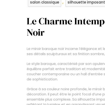
,
salon classique
silhouette imposan
Le Charme Intempo
Noir
Le miroir baroque noir incarne l’élégance et 
ses détails sculpturaux et sa finition sombre, 
Le style baroque, caractérisé par son opulen
équilibre parfait entre tradition et moderni
coucher contemporaine ou un hall d’entrée s
de sophistication.
Grâce à sa couleur noire profonde, le miroir
décoration. Il peut être le point focal d’un
ensemble plus complexe. Sa silhouette imp
reflétant la lumière et en agrandissant visue