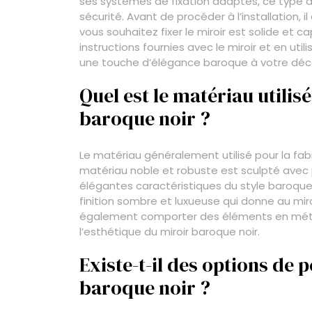
ses systèmes de fixation adaptés, ce type d
sécurité. Avant de procéder à l’installation, 
vous souhaitez fixer le miroir est solide et c
instructions fournies avec le miroir et en uti
une touche d’élégance baroque à votre déco
Quel est le matériau utilis
baroque noir ?
Le matériau généralement utilisé pour la fabr
matériau noble et robuste est sculpté avec p
élégantes caractéristiques du style baroque.
finition sombre et luxueuse qui donne au mir
également comporter des éléments en métal 
l’esthétique du miroir baroque noir.
Existe-t-il des options de 
baroque noir ?