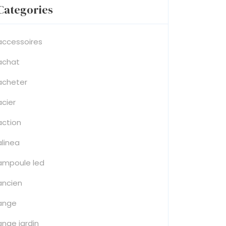
Categories
accessoires
achat
acheter
acier
action
alinea
ampoule led
ancien
ange
ange jardin