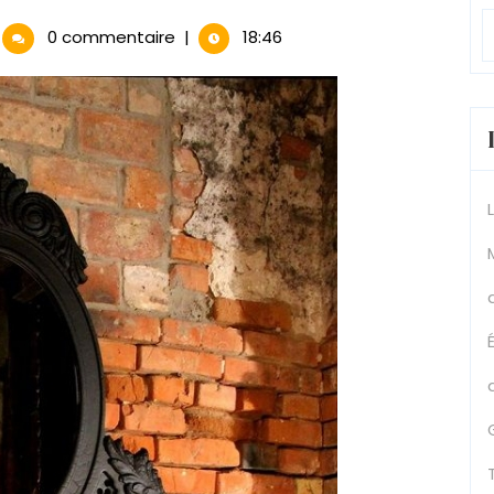
oir
0 commentaire
|
18:46
roque
ir
égance
temporelle
ur
tre
térieur