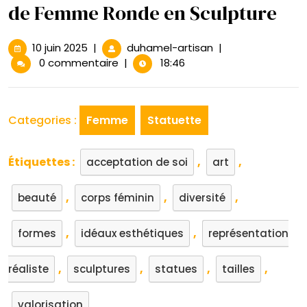
de Femme Ronde en Sculpture
10
La
10 juin 2025
|
duhamel-artisan
|
juin
Beauté
0 commentaire
|
18:46
2025
des
Courbes
:
Categories :
Femme
Statuette
Statue
de
Femme
Étiquettes :
,
,
acceptation de soi
art
Ronde
en
,
,
,
beauté
corps féminin
diversité
Sculpture
,
,
formes
idéaux esthétiques
représentation
,
,
,
,
réaliste
sculptures
statues
tailles
valorisation