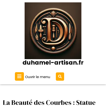
Passer
au
contenu
duhamel-artisan.fr
Ouvrir
Ouvrir le menu
le
menu
La Beauté des Courbes : Statue