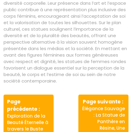
diversité corporelle. Leur présence dans l’art et l’espace
public contribue à une représentation plus inclusive des
corps féminins, encourageant ainsi l’acceptation de soi
et la valorisation de toutes les silhouettes. Sur le plan
culturel, ces statues soulignent l’importance de la
diversité et de la pluralité des beautés, offrant une
perspective alternative à la vision souvent homogène
présentée dans les médias et la société. En mettant en
avant des figures féminines aux formes généreuses
avec respect et dignité, les statues de femmes rondes
favorisent un dialogue essentiel sur la perception de la
beauté, le corps et l’estime de soi au sein de notre
société contemporaine.
Navigation
de
Page
Page suivante
Article
Article
précédente
Élégance Sauvage
l’article
précédent
suivant
: La Statue de
Exploration de la
:
:
Panthère en
Beauté Éternelle à
Résine, Une
travers le Buste