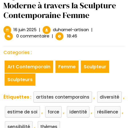
Moderne à travers la Sculpture
Contemporaine Femme
16
Exploration
16 juin 2025
|
duhamel-artisan
|
juin
de
0 commentaire
|
18:46
2025
la
Féminité
Categories :
Moderne
à
Art Contemporain
Femme
Sculpteur
travers
la
Sculpteurs
Sculpture
Contemporaine
Femme
Étiquettes :
,
,
artistes contemporains
diversité
,
,
,
,
estime de soi
force
identité
résilience
,
sensibilité
thèmes