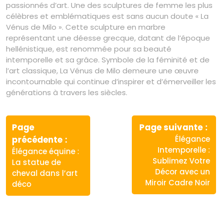
passionnés d’art. Une des sculptures de femme les plus
célèbres et emblématiques est sans aucun doute « La
Vénus de Milo ». Cette sculpture en marbre
représentant une déesse grecque, datant de l’époque
hellénistique, est renommée pour sa beauté
intemporelle et sa grâce. Symbole de la féminité et de
l’art classique, La Vénus de Milo demeure une œuvre
incontournable qui continue d’inspirer et d’émerveiller les
générations à travers les siècles.
Navigation
de
Page
Page suivante
Article
Article
précédente
Élégance
l’article
précédent
suivant
Intemporelle :
Élégance équine :
:
:
Sublimez Votre
La statue de
Décor avec un
cheval dans l’art
Miroir Cadre Noir
déco