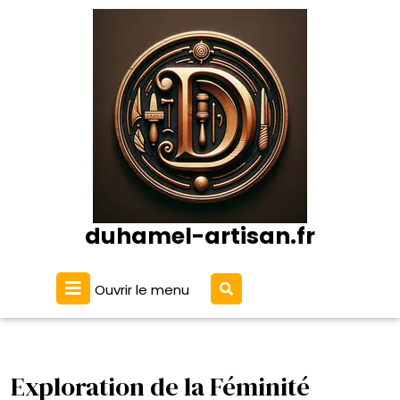
Passer
au
contenu
duhamel-artisan.fr
Ouvrir
Ouvrir le menu
le
menu
Exploration de la Féminité