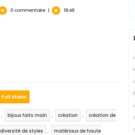
0 commentaire
|
18:46
uté
ation
ux
s
n
Fait Mains
,
,
,
bijoux faits main
création
création de
,
diversité de styles
matériaux de haute