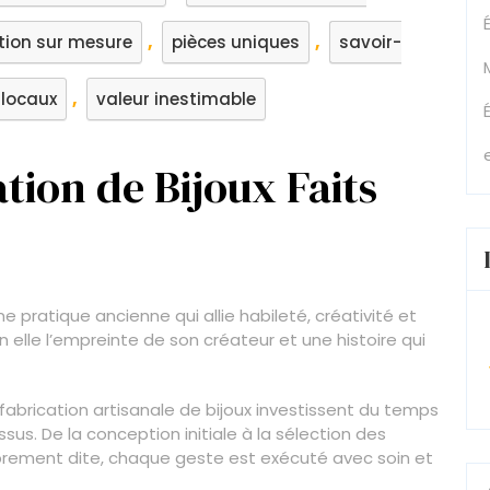
,
,
tion sur mesure
pièces uniques
savoir-
,
 locaux
valeur inestimable
tion de Bijoux Faits
ne pratique ancienne qui allie habileté, créativité et
 elle l’empreinte de son créateur et une histoire qui
a fabrication artisanale de bijoux investissent du temps
us. De la conception initiale à la sélection des
prement dite, chaque geste est exécuté avec soin et