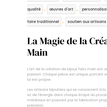
,
,
qualité
œuvres d'art
personnalisa
,
faire traditionnel
soutien aux artisans
La Magie de la Créa
Main
L’art de la création de bijoux faits main est u
passion. Chaque pièce est unique, portant en
lui est propre.
Les artisans bijoutiers qui se consacrent à l
et de l’énergie dans chaque étape du process
matériaux en passant par la fabrication pro
précision.