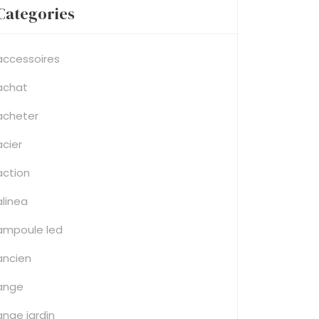
Categories
accessoires
achat
acheter
acier
action
alinea
ampoule led
ancien
ange
ange jardin