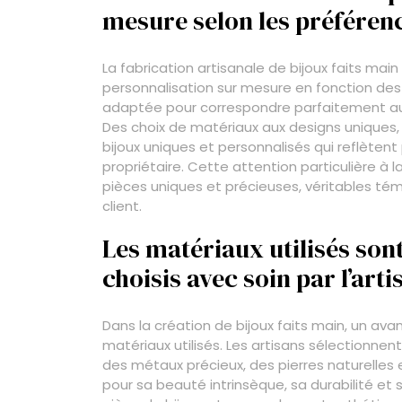
mesure selon les préférenc
La fabrication artisanale de bijoux faits ma
personnalisation sur mesure en fonction des
adaptée pour correspondre parfaitement aux g
Des choix de matériaux aux designs uniques, 
bijoux uniques et personnalisés qui reflètent 
propriétaire. Cette attention particulière à l
pièces uniques et précieuses, véritables témo
client.
Les matériaux utilisés son
choisis avec soin par l’arti
Dans la création de bijoux faits main, un av
matériaux utilisés. Les artisans sélectionnen
des métaux précieux, des pierres naturelles 
pour sa beauté intrinsèque, sa durabilité et