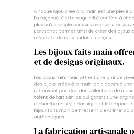
Chaque bijou créé à la main est une pièce uni
l’a façonné. Cette singularité confère à chaq
plus qu’un simple accessoire, mais une œuvr
L’artisanat permet ainsi de créer des bijoux qu
créativité de celui qui les a conçus.
Les bijoux faits main offre
et de designs originaux.
Les bijoux faits main offrent une grande dive
des bijoux créés à la main, on a accès à une 
retrouvent pas dans les collections de masse
talent de l’artisan, ce qui garantit une origi
recherche un style classique et intemporel 
bijoux faits main permettent d’exprimer sa pr
authentiques.
La fabrication artisanale 