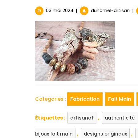
03
La
03 mai 2024
|
duhamel-artisan
|
mai
Bea
2024
de
la
Cré
de
Bijo
Fait
Mai
Categories :
Fabrication
Fait Main
Étiquettes :
,
artisanat
authenticité
,
,
bijoux fait main
designs originaux