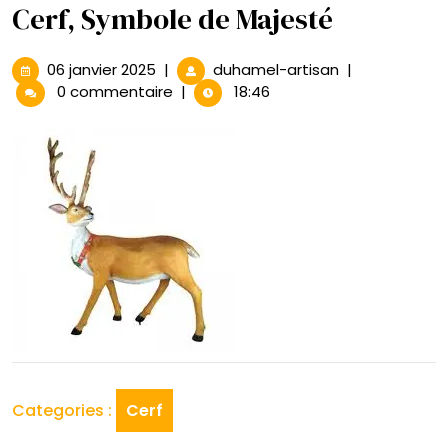
Cerf, Symbole de Majesté
06
La
06 janvier 2025
|
duhamel-artisan
|
janvier
Grâce
0 commentaire
|
18:46
2025
Éternelle
:
Statue
de
Cerf,
Symbole
de
Majesté
Categories :
Cerf