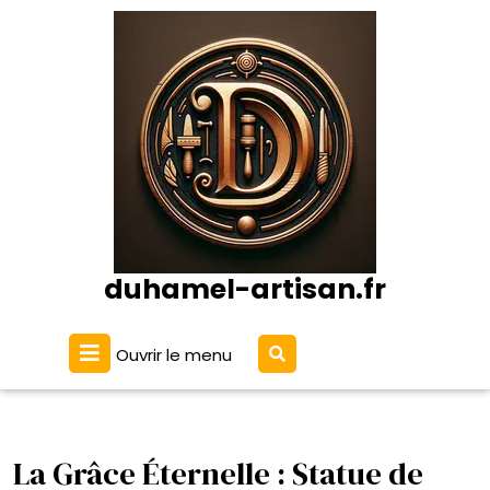
Passer
au
contenu
duhamel-artisan.fr
Ouvrir
Ouvrir le menu
le
menu
La Grâce Éternelle : Statue de