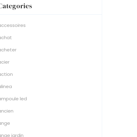
Categories
accessoires
achat
acheter
acier
action
alinea
ampoule led
ancien
ange
ange jardin