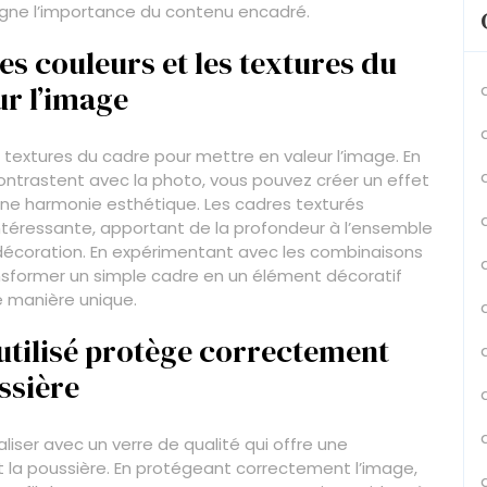
ouligne l’importance du contenu encadré.
les couleurs et les textures du
ur l’image
s textures du cadre pour mettre en valeur l’image. En
ontrastent avec la photo, vous pouvez créer un effet
e une harmonie esthétique. Les cadres texturés
ntéressante, apportant de la profondeur à l’ensemble
 décoration. En expérimentant avec les combinaisons
nsformer un simple cadre en un élément décoratif
e manière unique.
utilisé protège correctement
ssière
aliser avec un verre de qualité qui offre une
 la poussière. En protégeant correctement l’image,