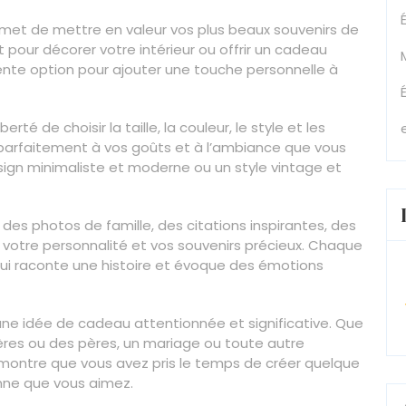
ermet de mettre en valeur vos plus beaux souvenirs de
 pour décorer votre intérieur ou offrir un cadeau
llente option pour ajouter une touche personnelle à
rté de choisir la taille, la couleur, le style et les
parfaitement à vos goûts et à l’ambiance que vous
sign minimaliste et moderne ou un style vintage et
es photos de famille, des citations inspirantes, des
ète votre personnalité et vos souvenirs précieux. Chaque
qui raconte une histoire et évoque des émotions
une idée de cadeau attentionnée et significative. Que
mères ou des pères, un mariage ou toute autre
 montre que vous avez pris le temps de créer quelque
nne que vous aimez.