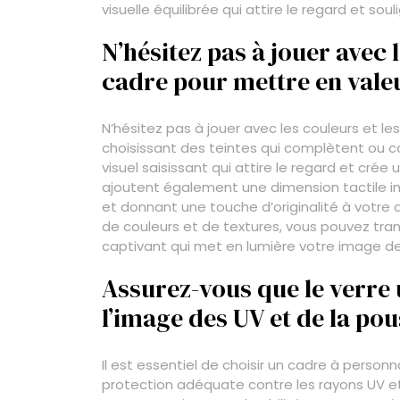
visuelle équilibrée qui attire le regard et s
N’hésitez pas à jouer avec 
cadre pour mettre en vale
N’hésitez pas à jouer avec les couleurs et le
choisissant des teintes qui complètent ou c
visuel saisissant qui attire le regard et cré
ajoutent également une dimension tactile i
et donnant une touche d’originalité à votre
de couleurs et de textures, vous pouvez tra
captivant qui met en lumière votre image d
Assurez-vous que le verre 
l’image des UV et de la pou
Il est essentiel de choisir un cadre à personn
protection adéquate contre les rayons UV et