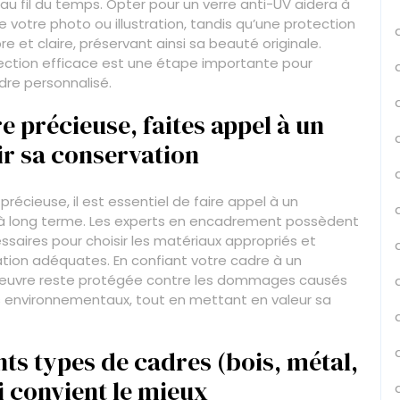
au fil du temps. Opter pour un verre anti-UV aidera à
e votre photo ou illustration, tandis qu’une protection
e et claire, préservant ainsi sa beauté originale.
rotection efficace est une étape importante pour
adre personnalisé.
 précieuse, faites appel à un
ir sa conservation
écieuse, il est essentiel de faire appel à un
n à long terme. Les experts en encadrement possèdent
aires pour choisir les matériaux appropriés et
tion adéquates. En confiant votre cadre à un
e œuvre reste protégée contre les dommages causés
urs environnementaux, tout en mettant en valeur sa
ts types de cadres (bois, métal,
i convient le mieux