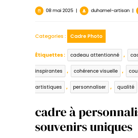
08
Cré
08 mai 2025
|
duhamel-artisan
|
mai
des
2025
sou
uni
Categories :
Cadre Photo
ave
un
cad
Étiquettes :
,
cadeau attentionné
cad
à
per
,
,
inspirantes
cohérence visuelle
cou
,
,
artistiques
personnaliser
qualité
cadre à personnali
souvenirs uniques