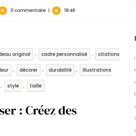
ez
0 commentaire
|
18:46
venirs
ques
c
re
,
,
eau original
cadre personnalisé
citations
sonnaliser
,
,
,
leur
décorer
durabilité
illustrations
,
,
style
taille
ser : Créez des