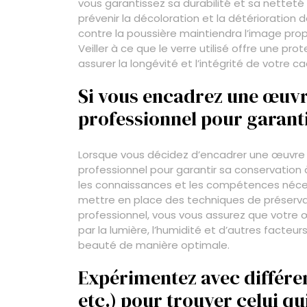
vous garantissez sa durabilité et sa netteté 
prévenir la décoloration et la détérioration d
contre la poussière maintiendra l’image propr
Veiller à ce que le verre utilisé offre une p
assurer la longévité et l’intégrité de votre c
Si vous encadrez une œuvre
professionnel pour garant
Lorsque vous décidez d’encadrer une œuvre pr
professionnel pour garantir sa conservatio
les connaissances et les compétences nécess
mettre en place des techniques de préserva
professionnel, vous vous assurez que votr
par la lumière, l’humidité et d’autres facte
beauté de manière optimale.
Expérimentez avec différen
etc.) pour trouver celui qu