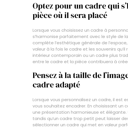
Optez pour un cadre qui s’
pièce où il sera placé
Lorsque vous choisissez un cadre à personnali
s’harmonise parfaitement avec le style de la 
complète l’esthétique générale de l’espace,
valeur à la fois le cadre et les souvenirs qu
intérieur contemporain ou un cadre plus trad
entre le cadre et la pièce contribuera à cr
Pensez à la taille de l’ima
cadre adapté
Lorsque vous personnalisez un cadre, il est 
vous souhaitez encadrer. En choisissant un c
une présentation harmonieuse et élégante. 
tandis qu’un cadre trop petit peut laisser d
sélectionner un cadre qui met en valeur pa