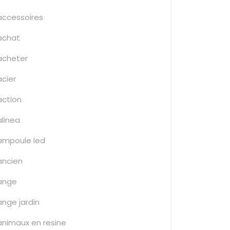
accessoires
achat
acheter
acier
action
alinea
ampoule led
ancien
ange
ange jardin
animaux en resine