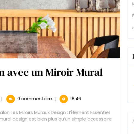
n avec un Miroir Mural
imez
e
Sublimez
|
0 commentaire
|
18:46
Votre
n
Salon
Salon Les Miroirs Muraux Design : l’Élément Essentiel
avec
mural design est bien plus qu’un simple accessoire
un
Miroir