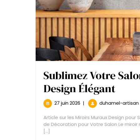
Sublimez Votre Salo
Subl
Design Élégant
Votr
27
27 juin 2026
|
duhamel-artisan
juin
Salo
2026
Article sur les Miroirs Muraux Design pour 
avec
de Décoration pour Votre Salon Le miroir 
[...]