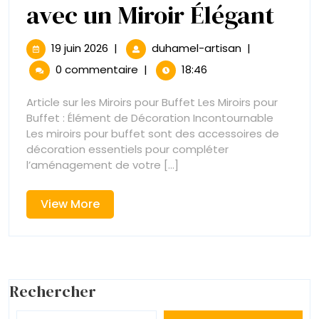
Sub
avec un Miroir Élégant
vot
19
Sublimez
19 juin 2026
|
duhamel-artisan
|
juin
votre
Buf
0 commentaire
|
18:46
2026
Buffet
avec
ave
Article sur les Miroirs pour Buffet Les Miroirs pour
un
Buffet : Élément de Décoration Incontournable
un
Miroir
Les miroirs pour buffet sont des accessoires de
Élégant
décoration essentiels pour compléter
Miro
l’aménagement de votre [...]
Élé
View
View More
More
Rechercher