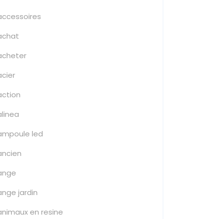
accessoires
achat
acheter
acier
action
alinea
ampoule led
ancien
ange
ange jardin
animaux en resine