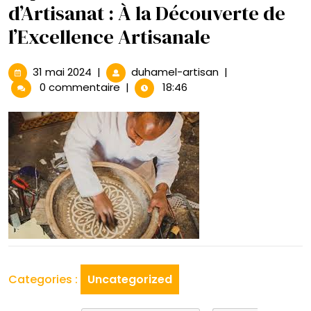
d’Artisanat : À la Découverte de
l’Excellence Artisanale
31
Exploration
31 mai 2024
|
duhamel-artisan
|
mai
des
0 commentaire
|
18:46
2024
Ateliers
d’Artisanat
:
À
la
Découverte
de
l’Excellence
Artisanale
Categories :
Uncategorized