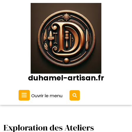
Passer
au
contenu
duhamel-artisan.fr
Ouvrir
Ouvrir le menu
le
menu
Exploration des Ateliers