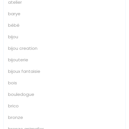
atelier
barye
bébé
bijou
bijou creation
bijouterie
bijoux fantaisie
bois
bouledogue
brico
bronze
bronze animalier