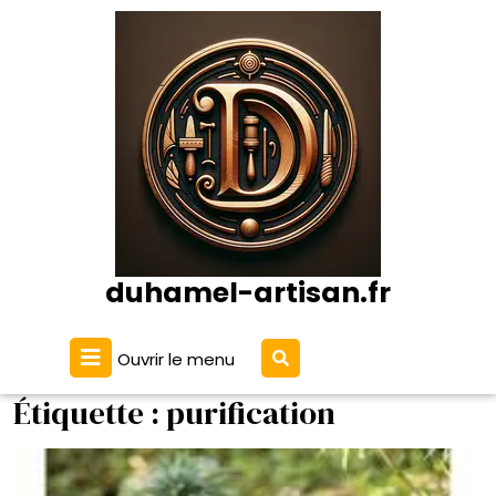
Passer
au
contenu
duhamel-artisan.fr
Ouvrir
Ouvrir le menu
le
menu
Étiquette :
purification