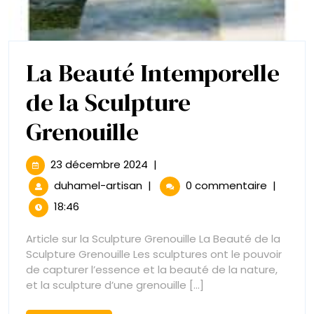
La Beauté Intemporelle
de la Sculpture
La
Grenouille
Beauté
23
23 décembre 2024
|
décembre
Intemporelle
La
duhamel-artisan
|
0 commentaire
|
2024
Beauté
18:46
de
Intemporelle
de
Article sur la Sculpture Grenouille La Beauté de la
la
la
Sculpture Grenouille Les sculptures ont le pouvoir
Sculpture
Sculpture
de capturer l’essence et la beauté de la nature,
Grenouille
et la sculpture d’une grenouille [...]
Grenouille