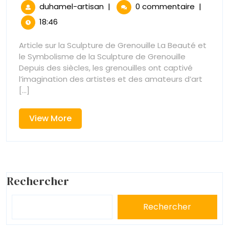
décembre
de
La
duhamel-artisan
|
0 commentaire
|
2024
Magie
18:46
la
de
la
Article sur la Sculpture de Grenouille La Beauté et
Sculpture
Sculpture
le Symbolisme de la Sculpture de Grenouille
de
de
Depuis des siècles, les grenouilles ont captivé
Grenouille
l’imagination des artistes et des amateurs d’art
:
Grenouille
[...]
Une
Ode
:
View
View More
à
More
la
Une
Nature
et
Ode
à
à
l’Art
Rechercher
la
Rechercher
Nature